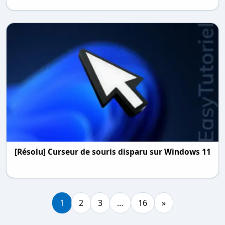
[Résolu] Curseur de souris disparu sur Windows 11
1
2
3
…
16
»