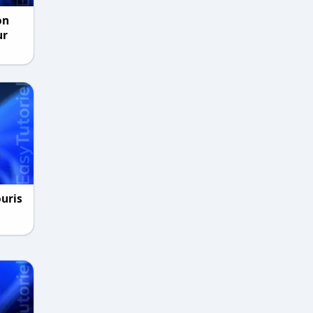
on
ur
ouris