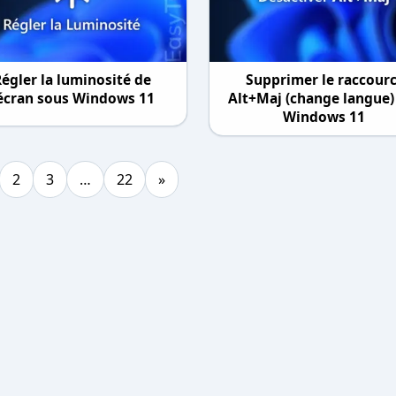
égler la luminosité de
Supprimer le raccourc
'écran sous Windows 11
Alt+Maj (change langue)
Windows 11
2
3
…
22
»