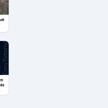
ué
en
sés