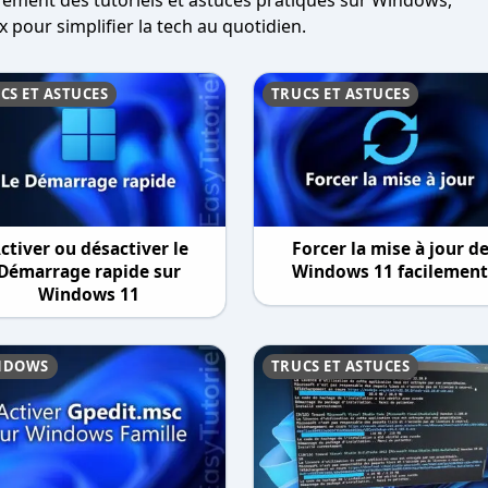
èrement des tutoriels et astuces pratiques sur Windows,
x pour simplifier la tech au quotidien.
CS ET ASTUCES
TRUCS ET ASTUCES
ctiver ou désactiver le
Forcer la mise à jour d
Démarrage rapide sur
Windows 11 facilemen
Windows 11
NDOWS
TRUCS ET ASTUCES