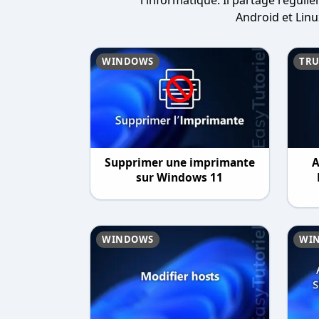
l'informatique. Il partage réguli
Android et Linu
WINDOWS
TRU
Supprimer une imprimante
A
sur Windows 11
WINDOWS
WI