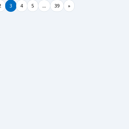
2
3
4
5
…
39
»