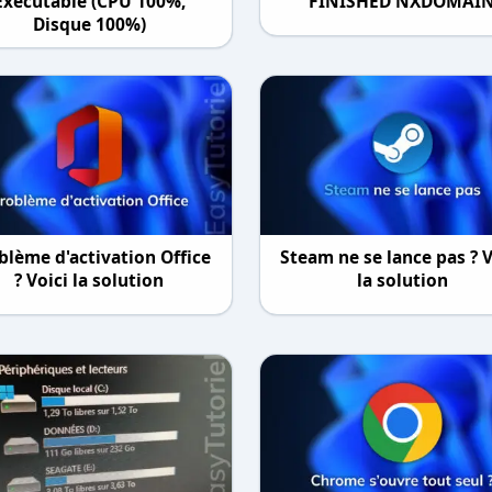
Executable (CPU 100%,
FINISHED NXDOMAI
Disque 100%)
blème d'activation Office
Steam ne se lance pas ? V
? Voici la solution
la solution