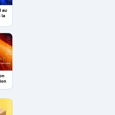
l au
 la
ion
tion