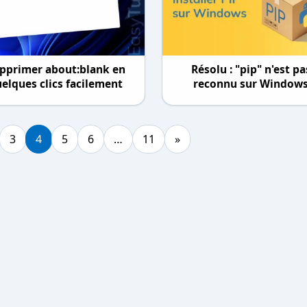
pprimer about:blank en
Résolu : "pip" n'est pa
elques clics facilement
reconnu sur Window
3
4
5
6
…
11
»