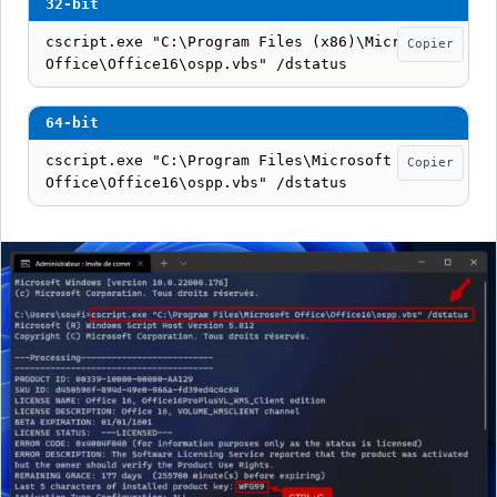
cscript.exe "C:\Program Files (x86)\Microsoft 
Copier
Office\Office16\ospp.vbs" /dstatus
cscript.exe "C:\Program Files\Microsoft 
Copier
Office\Office16\ospp.vbs" /dstatus