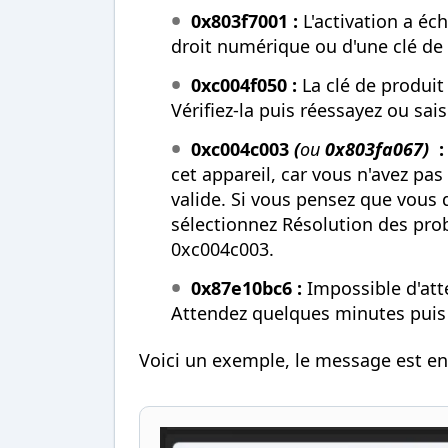
0x803f7001 :
L'activation a éc
droit numérique ou d'une clé de 
0xc004f050 :
La clé de produit
Vérifiez-la puis réessayez ou sai
0xc004c003
(
ou
0x803fa067)
:
cet appareil, car vous n'avez pa
valide. Si vous pensez que vous d
sélectionnez Résolution des pro
0xc004c003.
0x87e10bc6 :
Impossible d'att
Attendez quelques minutes puis
Voici un exemple, le message est en a