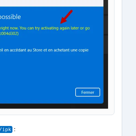
:
/ipk