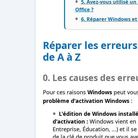
5. Avez-vous utilisé u
Office ?
6. Réparer Windows et 
Réparer les erreur
de A à Z
0. Les causes des erre
Pour ces raisons
Windows
peut vous
problème d'activation Windows
:
L'édition de Windows installé
d'activation :
Windows vient en p
Entreprise, Éducation, ...) et il 
de la clé de produit que vous a