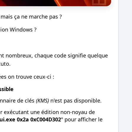
 mais ça ne marche pas ?
ation Windows ?
ont nombreux, chaque code signifie quelque
tuto.
ées on trouve ceux-ci :
sible
nnaire de clés
(KMS)
n'est pas disponible.
ur exécutant une édition non-noyau de
lui.exe 0x2a 0xC004D302
" pour afficher le