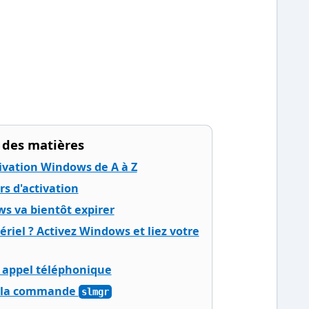
 des matières
tivation Windows de A à Z
rs d'activation
ws va bientôt expirer
iel ? Activez Windows et liez votre
r appel téléphonique
a la commande
slmgr