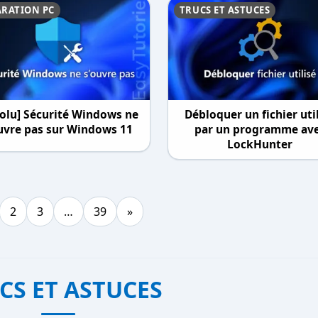
ARATION PC
TRUCS ET ASTUCES
solu] Sécurité Windows ne
Débloquer un fichier uti
uvre pas sur Windows 11
par un programme av
LockHunter
2
3
…
39
»
CS ET ASTUCES