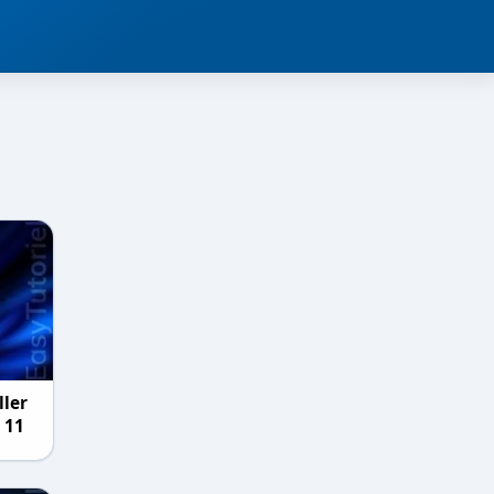
ller
 11