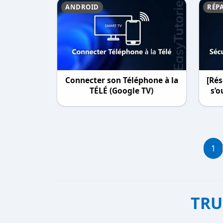
ANDROID
RÉP
Connecter son Téléphone à la
[Ré
TÉLÉ (Google TV)
s’o
1
TRU