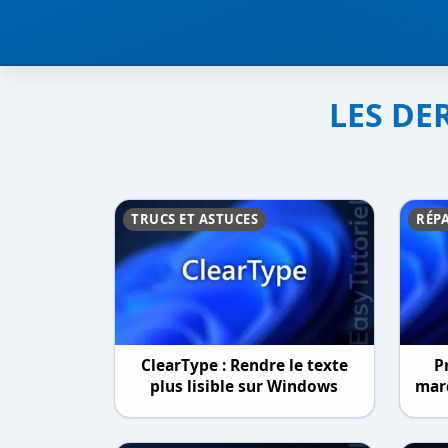
LES DE
TRUCS ET ASTUCES
RÉP
ClearType : Rendre le texte
P
plus lisible sur Windows
marc