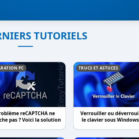
RNIERS TUTORIELS
ARATION PC
TRUCS ET ASTUCES
roblème reCAPTCHA ne
Verrouiller ou déverroui
he pas ? Voici la solution
le clavier sous Windows