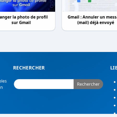
anger la photo de profil
Gmail : Annuler un mes
sur Gmail
(mail) déjà envoyé
RECHERCHER
LI
bles
Rechercher
on