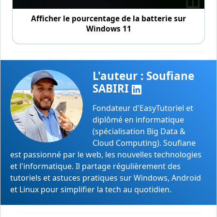
Afficher le pourcentage de la batterie sur
Windows 11
L'auteur : Soufiane
SABIRI
Fondateur d'EasyTutoriel et
diplômé en informatique
(spécialisation Big Data &
Cloud Computing). Soufiane
est passionné par le web, les nouvelles technologies
et l'informatique. Il partage régulièrement des
tutoriels et astuces pratiques sur Windows, Android
et Linux pour simplifier la tech au quotidien.