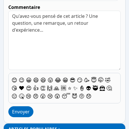
Commentaire
😊
😉
😀
😄
😆
😛
😂
😁
😎
😏
🥳
😇
🤭
🤣
😘
❤️
😍
👍
👏
🙌
🙏
🆒
⭐
✨
👮
👽
🥷
🦹
🤔
😐
🤒
😢
😠
😮
😢
😲
😴
😈
🤨
😞
Envoyer
ARTICLES POPULAIRES :