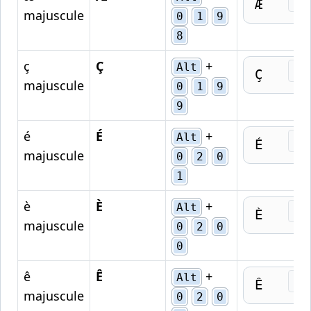
Cop
Æ
majuscule
0
1
9
8
ç
Ç
+
Alt
Cop
Ç
majuscule
0
1
9
9
é
É
+
Alt
Cop
É
majuscule
0
2
0
1
è
È
+
Alt
Cop
È
majuscule
0
2
0
0
ê
Ê
+
Alt
Cop
Ê
majuscule
0
2
0