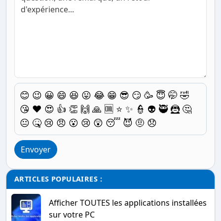
😊
😉
😀
😄
😆
😛
😂
😁
😎
😏
🥳
😇
🤭
🤣
😘
❤️
😍
👍
👏
🙌
🙏
🆒
⭐
✨
👮
👽
🥷
🦹
🤔
😐
🤒
😢
😠
😮
😢
😲
😴
😈
🤨
😞
Envoyer
ARTICLES POPULAIRES :
Afficher TOUTES les applications installées
sur votre PC