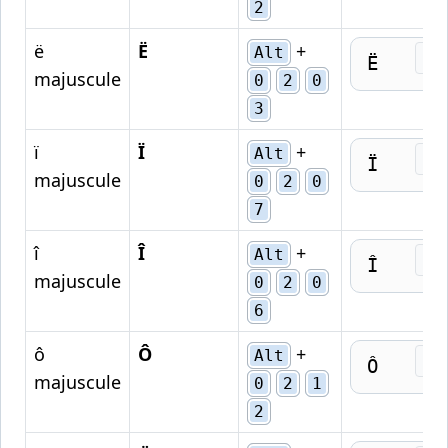
2
ë
Ë
+
Alt
Cop
Ë
majuscule
0
2
0
3
ï
Ï
+
Alt
Cop
Ï
majuscule
0
2
0
7
î
Î
+
Alt
Cop
Î
majuscule
0
2
0
6
ô
Ô
+
Alt
Cop
Ô
majuscule
0
2
1
2