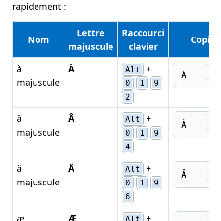
rapidement :
Lettre
Raccourci
Nom
Copier
majuscule
clavier
à
À
+
Alt
Cop
À
majuscule
0
1
9
2
â
Â
+
Alt
Cop
Â
majuscule
0
1
9
4
ä
Ä
+
Alt
Cop
Ä
majuscule
0
1
9
6
æ
Æ
+
Alt