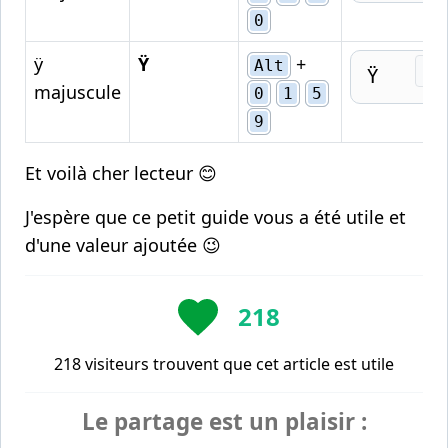
0
ÿ
Ÿ
+
Alt
Cop
Ÿ
majuscule
0
1
5
9
Et voilà cher lecteur 😊
J'espère que ce petit guide vous a été utile et
d'une valeur ajoutée 😉
218
218 visiteurs trouvent que cet article est utile
Le partage est un plaisir :