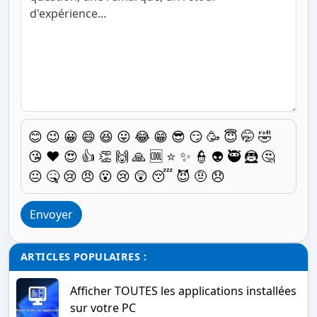
😊
😉
😀
😄
😆
😛
😂
😁
😎
😏
🥳
😇
🤭
🤣
😘
❤️
😍
👍
👏
🙌
🙏
🆒
⭐
✨
👮
👽
🥷
🦹
🤔
😐
🤒
😢
😠
😮
😢
😲
😴
😈
🤨
😞
Envoyer
ARTICLES POPULAIRES :
Afficher TOUTES les applications installées
sur votre PC