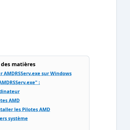
 des matières
ur AMDRSServ.exe sur Windows
 "AMDRSServ.exe" :
rdinateur
lotes AMD
staller les Pilotes AMD
hiers système