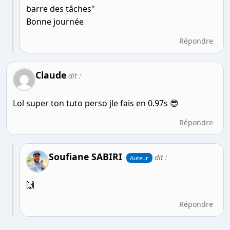
barre des tâches"
Bonne journée
Répondre
Claude
dit :
Lol super ton tuto perso jle fais en 0.97s 😎
Répondre
Soufiane SABIRI
dit :
Auteur
🙌
Répondre