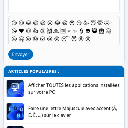
😊
😉
😀
😄
😆
😛
😂
😁
😎
😏
🥳
😇
🤭
🤣
😘
❤️
😍
👍
👏
🙌
🙏
🆒
⭐
✨
👮
👽
🥷
🦹
🤔
😐
🤒
😢
😠
😮
😢
😲
😴
😈
🤨
😞
Envoyer
ARTICLES POPULAIRES :
Afficher TOUTES les applications installées
sur votre PC
Faire une lettre Majuscule avec accent (À,
É, È, ...) sur le clavier