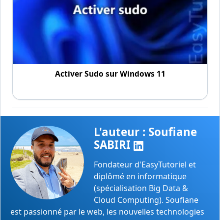
Activer Sudo sur Windows 11
L'auteur : Soufiane
SABIRI
Fondateur d'EasyTutoriel et
diplômé en informatique
(spécialisation Big Data &
Cloud Computing). Soufiane
est passionné par le web, les nouvelles technologies