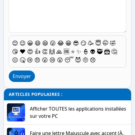
😊
😉
😀
😄
😆
😛
😂
😁
😎
😏
🥳
😇
🤭
🤣
😘
❤️
😍
👍
👏
🙌
🙏
🆒
⭐
✨
👮
👽
🥷
🦹
🤔
😐
🤒
😢
😠
😮
😢
😲
😴
😈
🤨
😞
Envoyer
ARTICLES POPULAIRES :
Afficher TOUTES les applications installées
sur votre PC
Faire une lettre Majuscule avec accent (À,