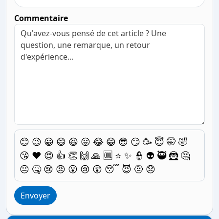
Commentaire
😊
😉
😀
😄
😆
😛
😂
😁
😎
😏
🥳
😇
🤭
🤣
😘
❤️
😍
👍
👏
🙌
🙏
🆒
⭐
✨
👮
👽
🥷
🦹
🤔
😐
🤒
😢
😠
😮
😢
😲
😴
😈
🤨
😞
Envoyer