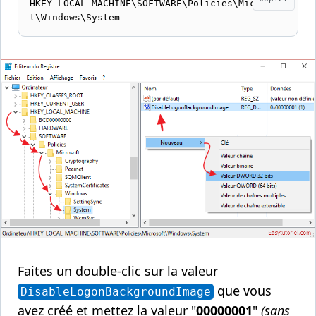
HKEY_LOCAL_MACHINE\SOFTWARE\Policies\Microsof
t\Windows\System
Faites un double-clic sur la valeur
que vous
DisableLogonBackgroundImage
avez créé et mettez la valeur "
00000001
"
(sans