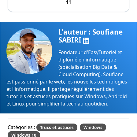
11
L'auteur : Soufiane
SABIRI
Fondateur d'EasyTutoriel et
diplômé en informatique
(spécialisation Big Data &
Cloud Computing). Soufiane
est passionné par le web, les nouvelles technologies
et l'informatique. Il partage régulièrement des
tutoriels et astuces pratiques sur Windows, Android
et Linux pour simplifier la tech au quotidien.
Catégories :
Trucs et astuces
Windows
Windows 10