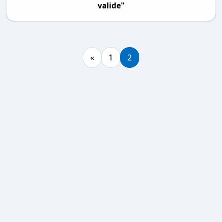
valide"
«
1
2