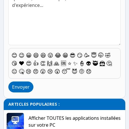
😊
😉
😀
😄
😆
😛
😂
😁
😎
😏
🥳
😇
🤭
🤣
😘
❤️
😍
👍
👏
🙌
🙏
🆒
⭐
✨
👮
👽
🥷
🦹
🤔
😐
🤒
😢
😠
😮
😢
😲
😴
😈
🤨
😞
Envoyer
ARTICLES POPULAIRES :
Afficher TOUTES les applications installées
sur votre PC