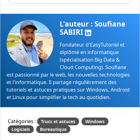
L'auteur : Soufiane
SABIRI
Fondateur d'EasyTutoriel et
diplômé en informatique
(spécialisation Big Data &
Cloud Computing). Soufiane
est passionné par le web, les nouvelles technologies
et l'informatique. Il partage régulièrement des
tutoriels et astuces pratiques sur Windows, Android
et Linux pour simplifier la tech au quotidien.
Catégories :
Trucs et astuces
Windows
Logiciels
Bureautique