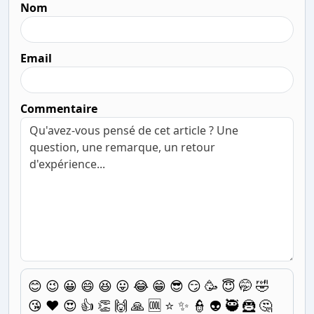
Nom
Email
Commentaire
😊
😉
😀
😄
😆
😛
😂
😁
😎
😏
🥳
😇
🤭
🤣
😘
❤️
😍
👍
👏
🙌
🙏
🆒
⭐
✨
👮
👽
🥷
🦹
🤔