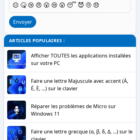
😐
🤒
😢
😠
😮
😢
😲
😴
😈
🤨
😞
Envoyer
ARTICLES POPULAIRES :
Afficher TOUTES les applications installées
sur votre PC
Faire une lettre Majuscule avec accent (À,
É, È, ...) sur le clavier
Réparer les problèmes de Micro sur
Windows 11
Faire une lettre grecque (α, β, δ, Δ, ...) sur le
clavier