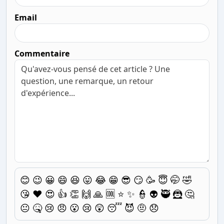
Email
Commentaire
😊
😉
😀
😄
😆
😛
😂
😁
😎
😏
🥳
😇
🤭
🤣
😘
❤️
😍
👍
👏
🙌
🙏
🆒
⭐
✨
👮
👽
🥷
🦹
🤔
😐
🤒
😢
😠
😮
😢
😲
😴
😈
🤨
😞