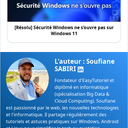
[Résolu] Sécurité Windows ne s’ouvre pas sur
Windows 11
L'auteur : Soufiane
SABIRI
Fondateur d'EasyTutoriel et
diplômé en informatique
(spécialisation Big Data &
Cloud Computing). Soufiane
est passionné par le web, les nouvelles technologies
et l'informatique. Il partage régulièrement des
tutoriels et astuces pratiques sur Windows, Android