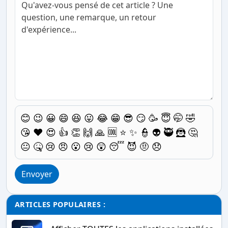
😊
😉
😀
😄
😆
😛
😂
😁
😎
😏
🥳
😇
🤭
🤣
😘
❤️
😍
👍
👏
🙌
🙏
🆒
⭐
✨
👮
👽
🥷
🦹
🤔
😐
🤒
😢
😠
😮
😢
😲
😴
😈
🤨
😞
Envoyer
ARTICLES POPULAIRES :