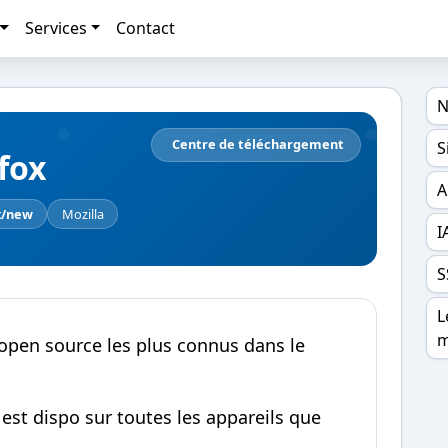
Services
Contact
N
Centre de téléchargement
S
efox
A
x/new
Mozilla
I
S
L
m
 open source les plus connus dans le
t est dispo sur toutes les appareils que