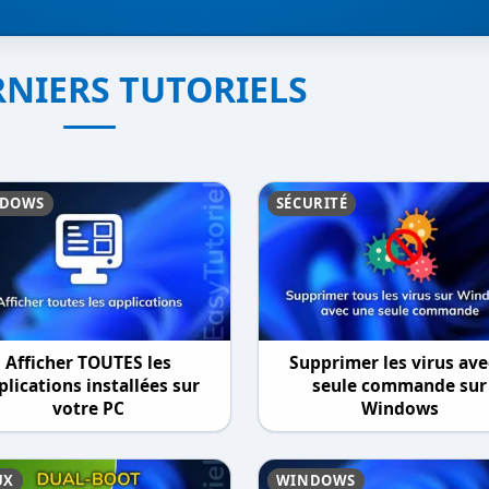
RNIERS TUTORIELS
DOWS
SÉCURITÉ
Afficher TOUTES les
Supprimer les virus ave
plications installées sur
seule commande sur
votre PC
Windows
UX
WINDOWS