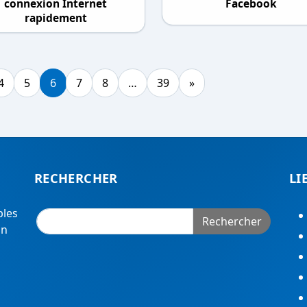
connexion Internet
Facebook
rapidement
4
5
6
7
8
…
39
»
RECHERCHER
LI
bles
Rechercher
on