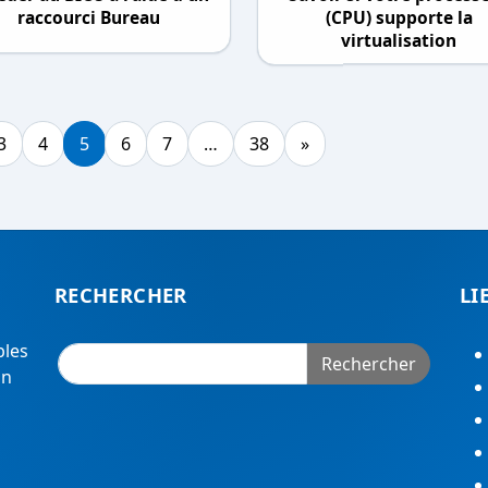
raccourci Bureau
(CPU) supporte la
virtualisation
3
4
5
6
7
…
38
»
RECHERCHER
LI
bles
Rechercher
on