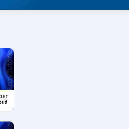
 sur
loud