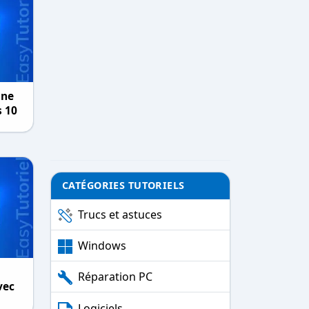
une
s 10
CATÉGORIES TUTORIELS
Trucs et astuces
Windows
Réparation PC
vec
Logiciels