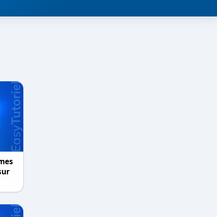
mes
sur