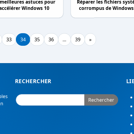
 meilleures astuces pour
Réparer les fichiers sys
accélérer Windows 10
corrompus de Windows
33
34
35
36
…
39
»
RECHERCHER
LI
bles
Rechercher
on