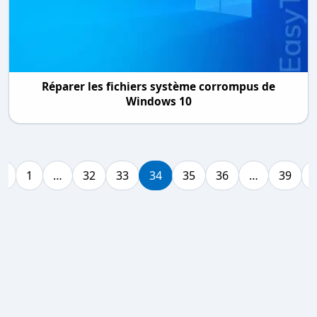
Réparer les fichiers système corrompus de
Windows 10
«
1
…
32
33
34
35
36
…
39