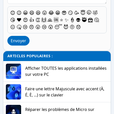
😊
😉
😀
😄
😆
😛
😂
😁
😎
😏
🥳
😇
🤭
🤣
😘
❤️
😍
👍
👏
🙌
🙏
🆒
⭐
✨
👮
👽
🥷
🦹
🤔
😐
🤒
😢
😠
😮
😢
😲
😴
😈
🤨
😞
Envoyer
ARTICLES POPULAIRES :
Afficher TOUTES les applications installées
sur votre PC
Faire une lettre Majuscule avec accent (À,
É, È, ...) sur le clavier
Réparer les problèmes de Micro sur