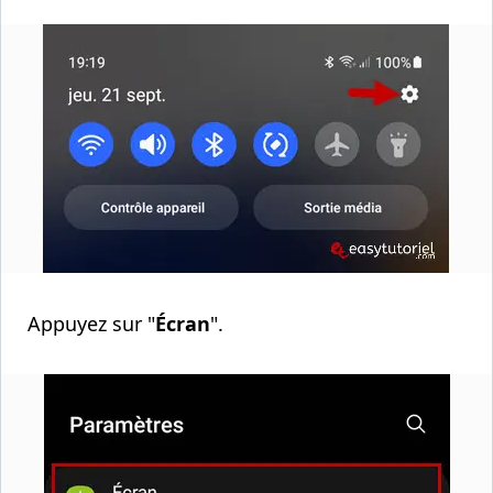
Appuyez sur "
Écran
".