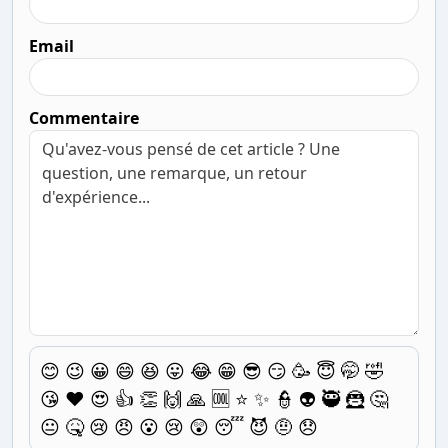
Email
Commentaire
😊
😉
😀
😄
😆
😛
😂
😁
😎
😏
🥳
😇
🤭
🤣
😘
❤️
😍
👍
👏
🙌
🙏
🆒
⭐
✨
👮
👽
🥷
🦹
🤔
😐
🤒
😢
😠
😮
😢
😲
😴
😈
🤨
😞