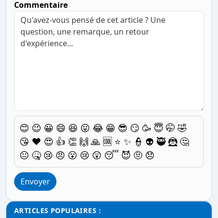
Commentaire
😊
😉
😀
😄
😆
😛
😂
😁
😎
😏
🥳
😇
🤭
🤣
😘
❤️
😍
👍
👏
🙌
🙏
🆒
⭐
✨
👮
👽
🥷
🦹
🤔
😐
🤒
😢
😠
😮
😢
😲
😴
😈
🤨
😞
Envoyer
ARTICLES POPULAIRES :