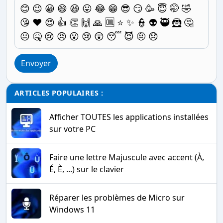
😊
😉
😀
😄
😆
😛
😂
😁
😎
😏
🥳
😇
🤭
🤣
😘
❤️
😍
👍
👏
🙌
🙏
🆒
⭐
✨
👮
👽
🥷
🦹
🤔
😐
🤒
😢
😠
😮
😢
😲
😴
😈
🤨
😞
Envoyer
ARTICLES POPULAIRES :
Afficher TOUTES les applications installées
sur votre PC
Faire une lettre Majuscule avec accent (À,
É, È, ...) sur le clavier
Réparer les problèmes de Micro sur
Windows 11