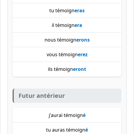
tu témoign
eras
il témoign
era
nous témoign
erons
vous témoign
erez
ils témoign
eront
Futur antérieur
j'aurai témoign
é
tu auras témoign
é