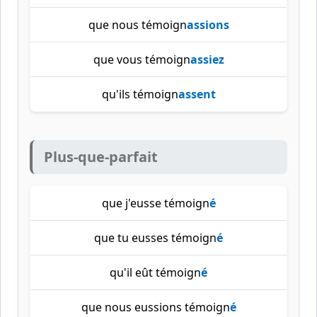
que nous témoign
assions
que vous témoign
assiez
qu'ils témoign
assent
Plus-que-parfait
que j'eusse témoign
é
que tu eusses témoign
é
qu'il eût témoign
é
que nous eussions témoign
é