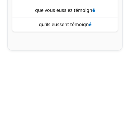
que vous eussiez témoign
é
qu'ils eussent témoign
é