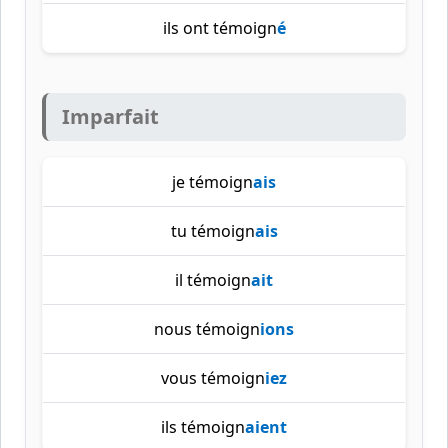
ils ont témoign
é
Imparfait
je témoign
ais
tu témoign
ais
il témoign
ait
nous témoign
ions
vous témoign
iez
ils témoign
aient