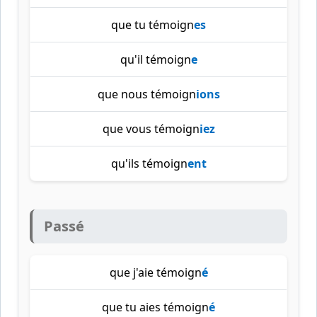
que tu témoign
es
qu'il témoign
e
que nous témoign
ions
que vous témoign
iez
qu'ils témoign
ent
Passé
que j'aie témoign
é
que tu aies témoign
é