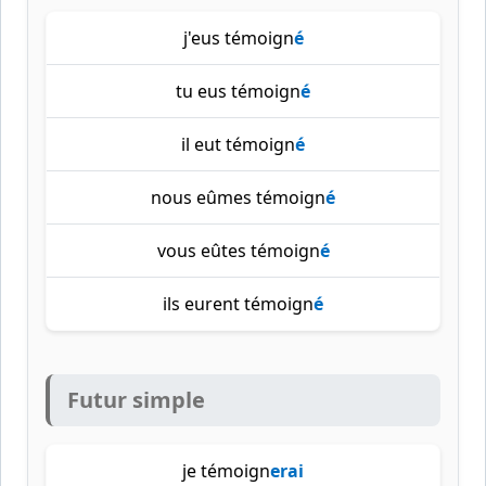
j'eus témoign
é
tu eus témoign
é
il eut témoign
é
nous eûmes témoign
é
vous eûtes témoign
é
ils eurent témoign
é
Futur simple
je témoign
erai