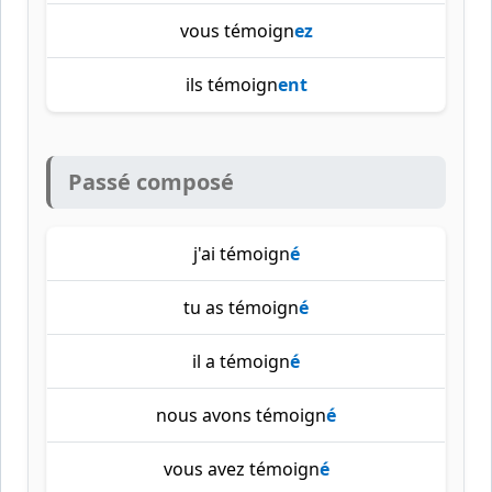
vous témoign
ez
ils témoign
ent
Passé composé
j'ai témoign
é
tu as témoign
é
il a témoign
é
nous avons témoign
é
vous avez témoign
é