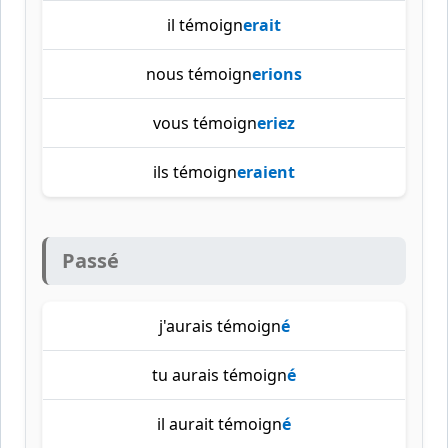
il témoign
erait
nous témoign
erions
vous témoign
eriez
ils témoign
eraient
Passé
j'aurais témoign
é
tu aurais témoign
é
il aurait témoign
é