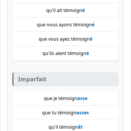
qu'il ait témoign
é
que nous ayons témoign
é
que vous ayez témoign
é
qu'ils aient témoign
é
Imparfait
que je témoign
asse
que tu témoign
asses
qu'il témoign
ât