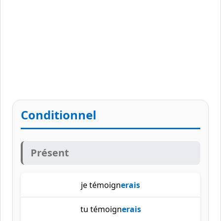
Conditionnel
Présent
je témoign
erais
tu témoign
erais