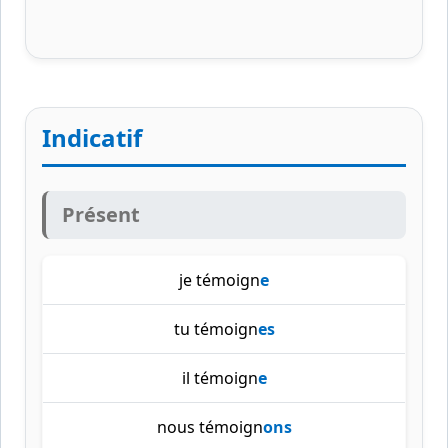
Indicatif
Présent
je témoign
e
tu témoign
es
il témoign
e
nous témoign
ons