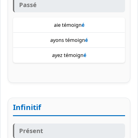
Passé
aie témoign
é
ayons témoign
é
ayez témoign
é
Infinitif
Présent