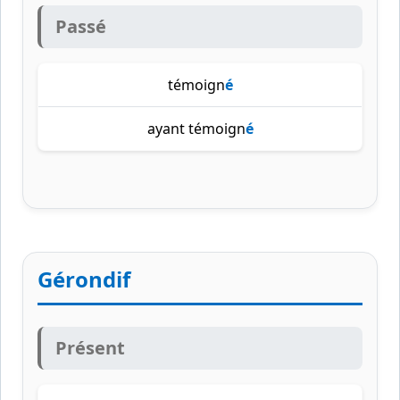
Passé
témoign
é
ayant témoign
é
Gérondif
Présent