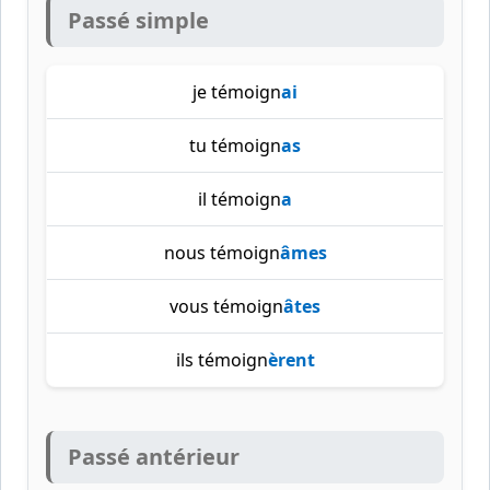
Passé simple
je témoign
ai
tu témoign
as
il témoign
a
nous témoign
âmes
vous témoign
âtes
ils témoign
èrent
Passé antérieur