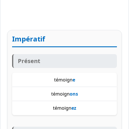
Impératif
Présent
témoign
e
témoign
ons
témoign
ez