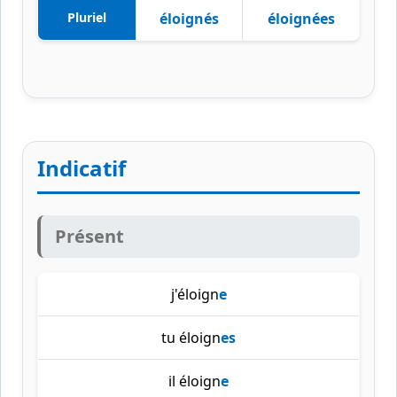
Pluriel
éloignés
éloignées
Indicatif
Présent
j'éloign
e
tu éloign
es
il éloign
e