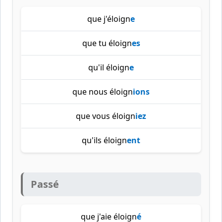
que j'éloign
e
que tu éloign
es
qu'il éloign
e
que nous éloign
ions
que vous éloign
iez
qu'ils éloign
ent
Passé
que j'aie éloign
é