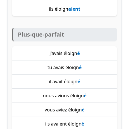
ils éloign
aient
Plus-que-parfait
j'avais éloign
é
tu avais éloign
é
il avait éloign
é
nous avions éloign
é
vous aviez éloign
é
ils avaient éloign
é