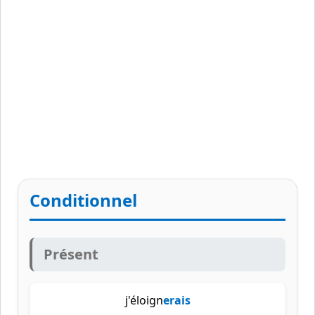
Conditionnel
Présent
j'éloign
erais