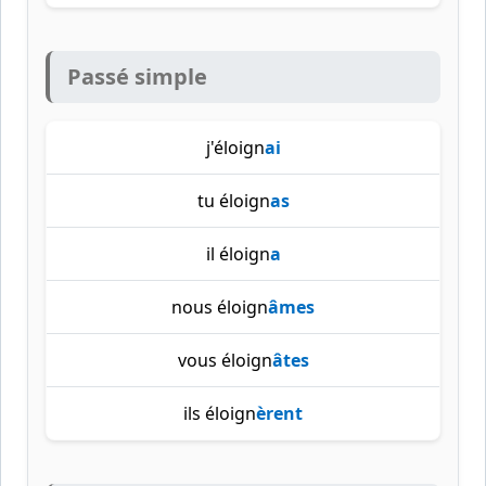
Passé simple
j'éloign
ai
tu éloign
as
il éloign
a
nous éloign
âmes
vous éloign
âtes
ils éloign
èrent