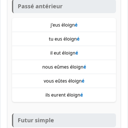
Passé antérieur
j'eus éloign
é
tu eus éloign
é
il eut éloign
é
nous eûmes éloign
é
vous eûtes éloign
é
ils eurent éloign
é
Futur simple