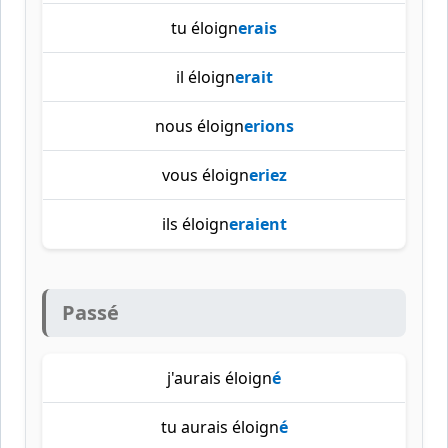
tu éloign
erais
il éloign
erait
nous éloign
erions
vous éloign
eriez
ils éloign
eraient
Passé
j'aurais éloign
é
tu aurais éloign
é