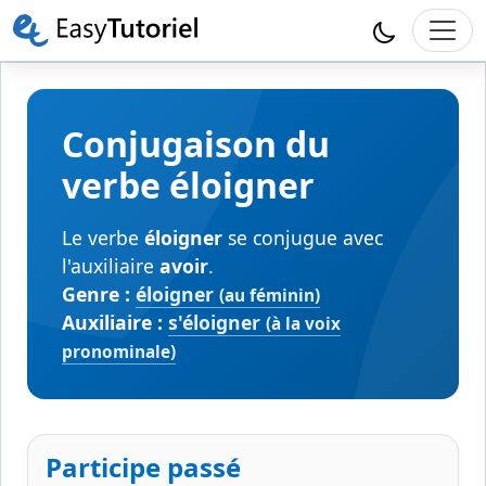
Conjugaison du
verbe éloigner
Le verbe
éloigner
se conjugue avec
l'auxiliaire
avoir
.
Genre :
éloigner
(au féminin)
Auxiliaire :
s'éloigner
(à la voix
pronominale)
Participe passé