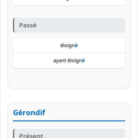
Passé
éloign
é
ayant éloign
é
Gérondif
Présent