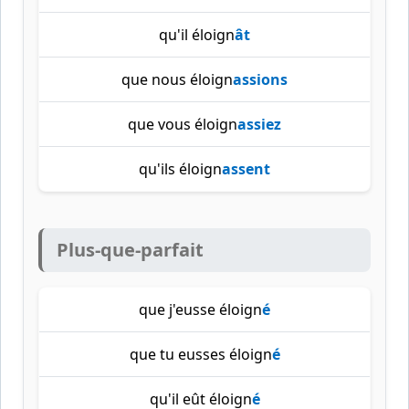
qu'il éloign
ât
que nous éloign
assions
que vous éloign
assiez
qu'ils éloign
assent
Plus-que-parfait
que j'eusse éloign
é
que tu eusses éloign
é
qu'il eût éloign
é