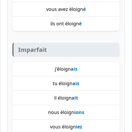
vous avez éloign
é
ils ont éloign
é
Imparfait
j'éloign
ais
tu éloign
ais
il éloign
ait
nous éloign
ions
vous éloign
iez