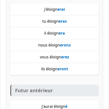
j'éloign
erai
tu éloign
eras
il éloign
era
nous éloign
erons
vous éloign
erez
ils éloign
eront
Futur antérieur
j'aurai éloign
é