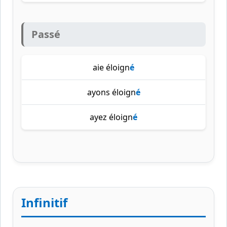
Passé
aie éloign
é
ayons éloign
é
ayez éloign
é
Infinitif