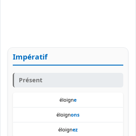
Impératif
Présent
éloign
e
éloign
ons
éloign
ez