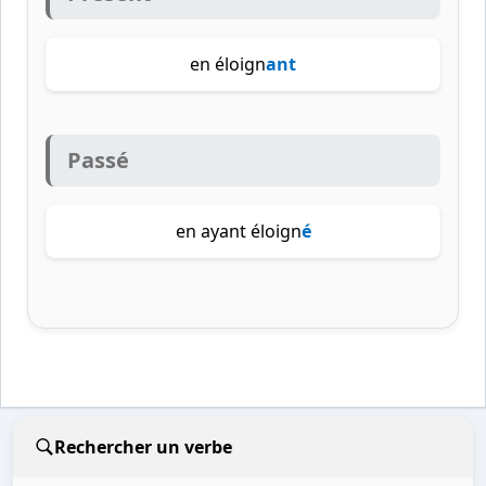
en éloign
ant
Passé
en ayant éloign
é
Rechercher un verbe