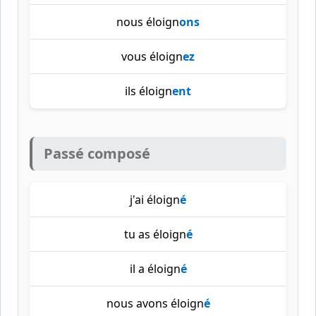
nous éloign
ons
vous éloign
ez
ils éloign
ent
Passé composé
j'ai éloign
é
tu as éloign
é
il a éloign
é
nous avons éloign
é