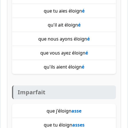
que tu aies éloign
é
qu'il ait éloign
é
que nous ayons éloign
é
que vous ayez éloign
é
qu'ils aient éloign
é
Imparfait
que j'éloign
asse
que tu éloign
asses