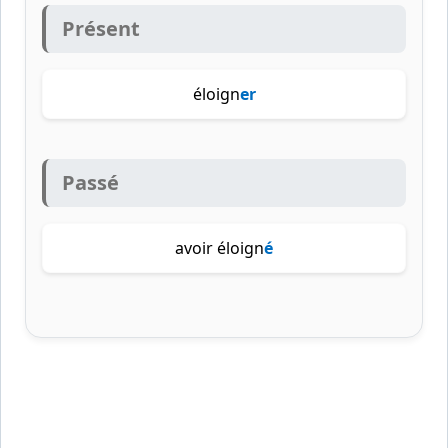
Présent
éloign
er
Passé
avoir éloign
é