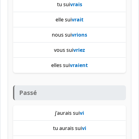
tu sui
vrais
elle sui
vrait
nous sui
vrions
vous sui
vriez
elles sui
vraient
Passé
j'aurais sui
vi
tu aurais sui
vi