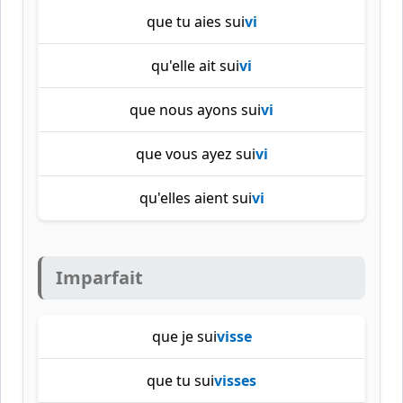
que tu aies sui
vi
qu'elle ait sui
vi
que nous ayons sui
vi
que vous ayez sui
vi
qu'elles aient sui
vi
Imparfait
que je sui
visse
que tu sui
visses