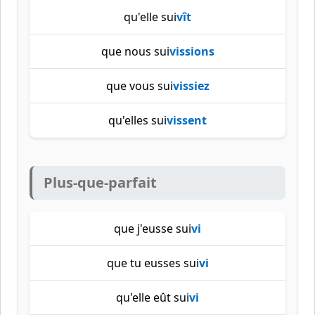
qu'elle sui
vît
que nous sui
vissions
que vous sui
vissiez
qu'elles sui
vissent
Plus-que-parfait
que j'eusse sui
vi
que tu eusses sui
vi
qu'elle eût sui
vi