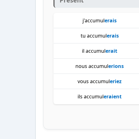
Présent
j'accumul
erais
tu accumul
erais
il accumul
erait
nous accumul
erions
vous accumul
eriez
ils accumul
eraient