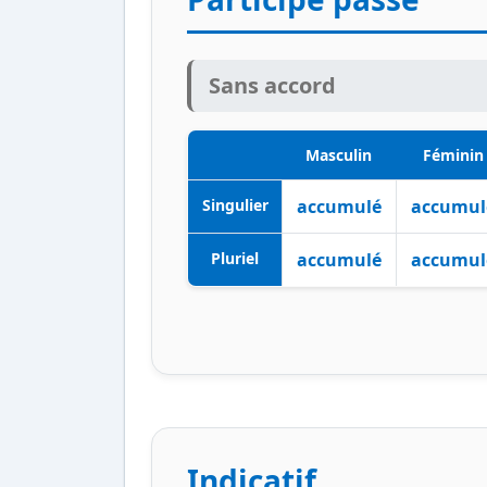
Sans accord
Masculin
Féminin
Singulier
accumulé
accumul
Pluriel
accumulé
accumul
Indicatif