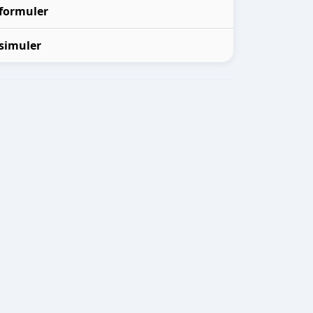
formuler
simuler