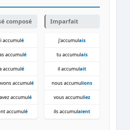
sé composé
Imparfait
ai accumul
é
j'accumul
ais
 as accumul
é
tu accumul
ais
 a accumul
é
il accumul
ait
avons accumul
é
nous accumul
ions
avez accumul
é
vous accumul
iez
 ont accumul
é
ils accumul
aient