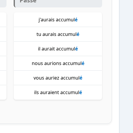
Passé
j'aurais accumul
é
tu aurais accumul
é
il aurait accumul
é
nous aurions accumul
é
vous auriez accumul
é
ils auraient accumul
é