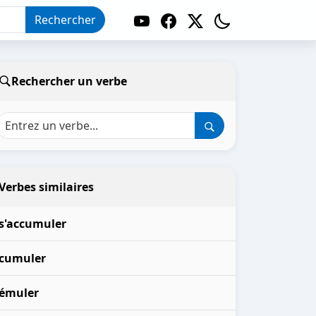
Rechercher
Rechercher un verbe
Verbes similaires
s'accumuler
cumuler
émuler