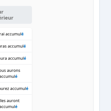
ur
érieur
urai accumul
é
uras accumul
é
 aura accumul
é
ous aurons
accumul
é
aurez accumul
é
lles auront
accumul
é