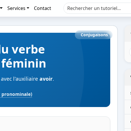
Services
Contact
Conjugaisons
du verbe
 féminin
avec l'auxiliaire
avoir
.
ix pronominale)