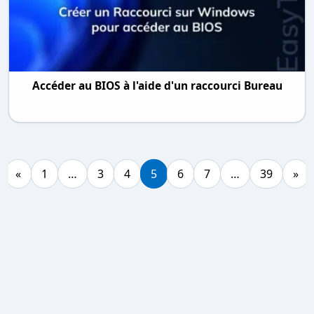
Accéder au BIOS à l'aide d'un raccourci Bureau
«
1
…
3
4
5
6
7
…
39
»