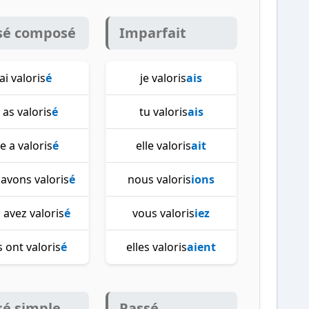
sé composé
Imparfait
'ai valoris
é
je valoris
ais
 as valoris
é
tu valoris
ais
le a valoris
é
elle valoris
ait
avons valoris
é
nous valoris
ions
 avez valoris
é
vous valoris
iez
s ont valoris
é
elles valoris
aient
sé simple
Passé