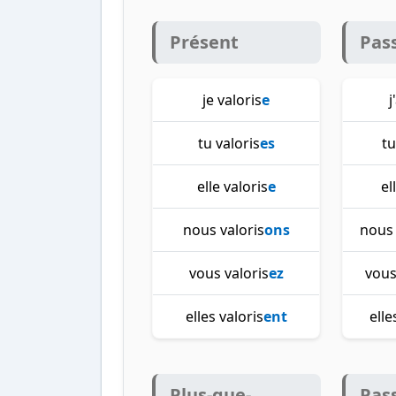
Présent
Pas
je valoris
e
j
tu valoris
es
tu
elle valoris
e
el
nous valoris
ons
nous 
vous valoris
ez
vous
elles valoris
ent
elle
Plus-que-
Pas