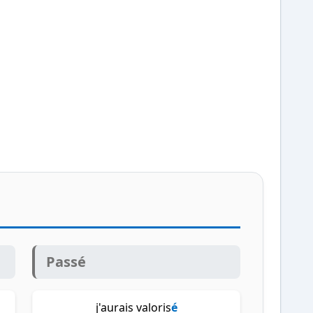
Passé
j'aurais valoris
é