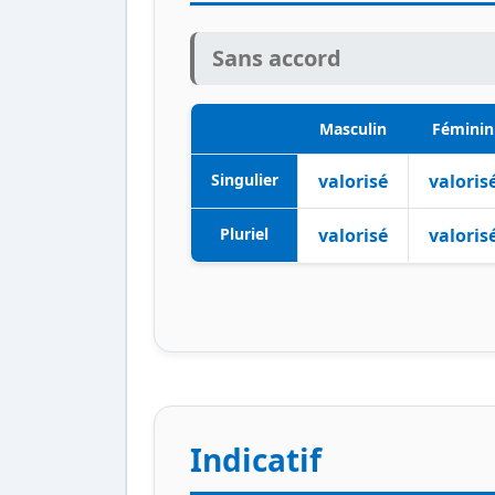
Sans accord
Masculin
Féminin
Singulier
valorisé
valoris
Pluriel
valorisé
valoris
Indicatif