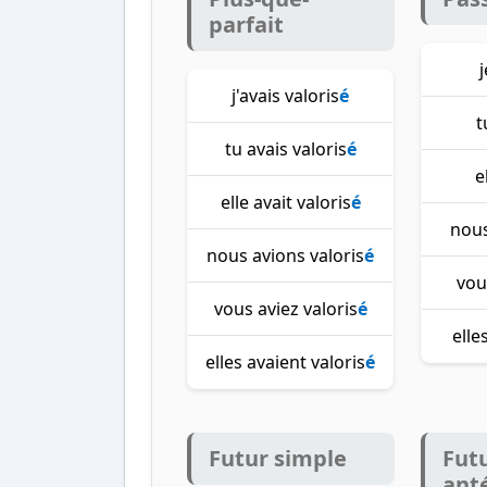
parfait
j
j'avais valoris
é
t
tu avais valoris
é
e
elle avait valoris
é
nous
nous avions valoris
é
vou
vous aviez valoris
é
elle
elles avaient valoris
é
Futur simple
Fut
ant