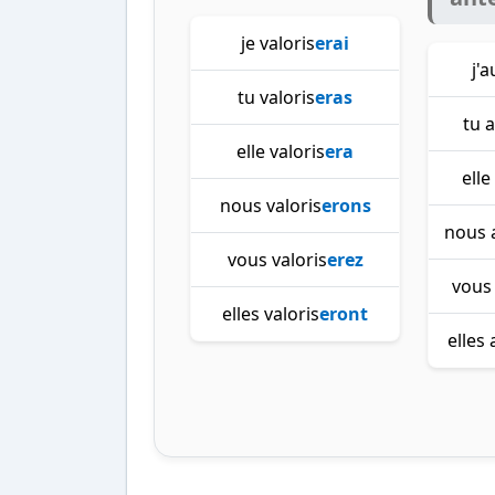
je valoris
erai
j'a
tu valoris
eras
tu a
elle valoris
era
elle
nous valoris
erons
nous 
vous valoris
erez
vous 
elles valoris
eront
elles