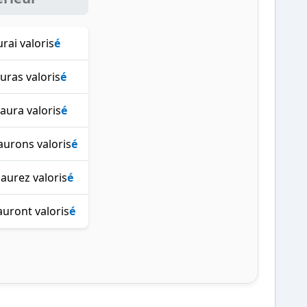
urai valoris
é
uras valoris
é
 aura valoris
é
aurons valoris
é
aurez valoris
é
 auront valoris
é