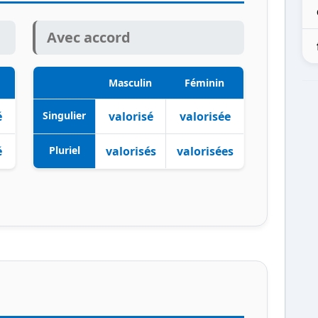
Avec accord
Masculin
Féminin
é
Singulier
valorisé
valorisée
é
Pluriel
valorisés
valorisées