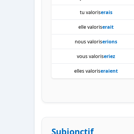
tu valoris
erais
elle valoris
erait
nous valoris
erions
vous valoris
eriez
elles valoris
eraient
Subjonctif