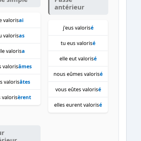
antérieur
e valoris
ai
j'eus valoris
é
u valoris
as
tu eus valoris
é
lle valoris
a
elle eut valoris
é
 valoris
âmes
nous eûmes valoris
é
s valoris
âtes
vous eûtes valoris
é
s valoris
èrent
elles eurent valoris
é
ur
érieur