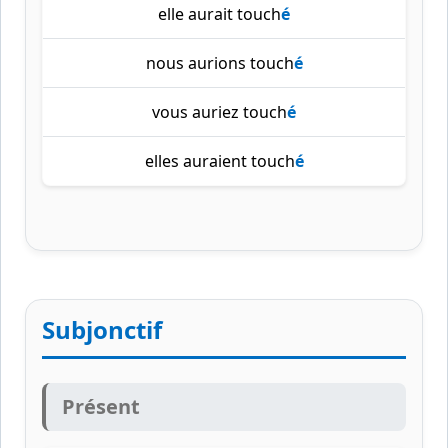
elle aurait touch
é
nous aurions touch
é
vous auriez touch
é
elles auraient touch
é
Subjonctif
Présent