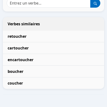
Verbes similaires
retoucher
cartoucher
encartoucher
boucher
coucher