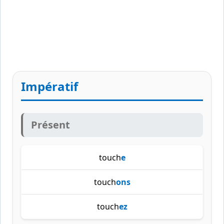
Impératif
Présent
touch
e
touch
ons
touch
ez