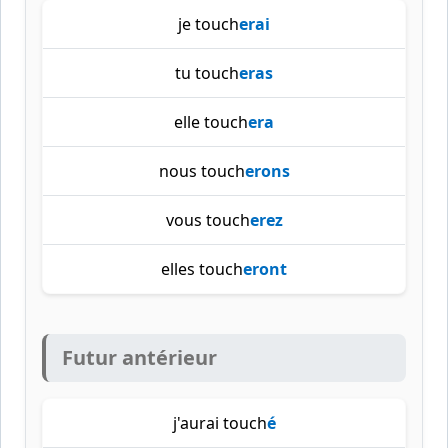
je touch
erai
tu touch
eras
elle touch
era
nous touch
erons
vous touch
erez
elles touch
eront
Futur antérieur
j'aurai touch
é