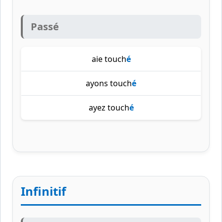
Passé
aie touch
é
ayons touch
é
ayez touch
é
Infinitif