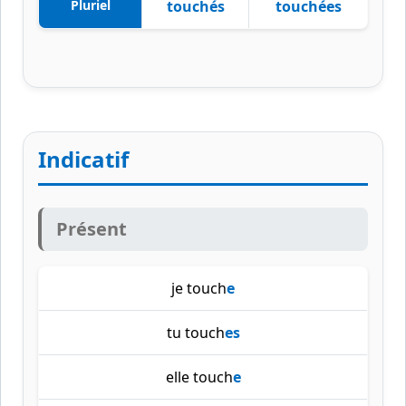
Pluriel
touchés
touchées
Indicatif
Présent
je touch
e
tu touch
es
elle touch
e