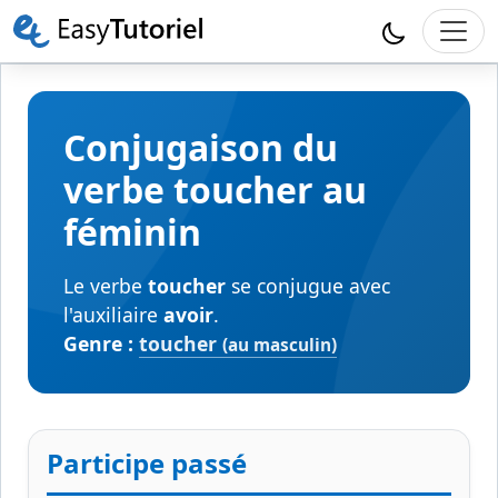
Conjugaison du
verbe toucher au
féminin
Le verbe
toucher
se conjugue avec
l'auxiliaire
avoir
.
Genre :
toucher
(au masculin)
Participe passé