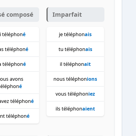
sé composé
Imparfait
ai téléphon
é
je téléphon
ais
as téléphon
é
tu téléphon
ais
 a téléphon
é
il téléphon
ait
ous avons
nous téléphon
ions
téléphon
é
vous téléphon
iez
avez téléphon
é
ils téléphon
aient
ont téléphon
é