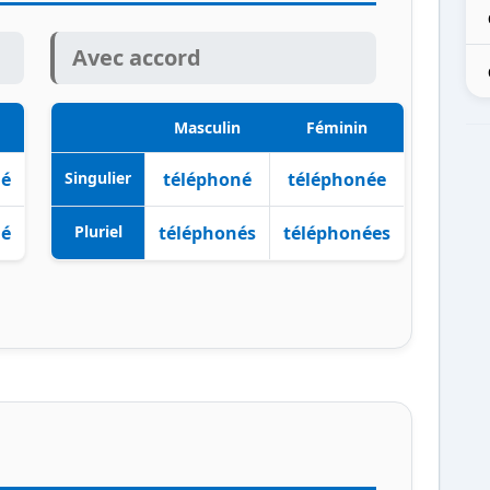
Avec accord
Masculin
Féminin
né
Singulier
téléphoné
téléphonée
né
Pluriel
téléphonés
téléphonées