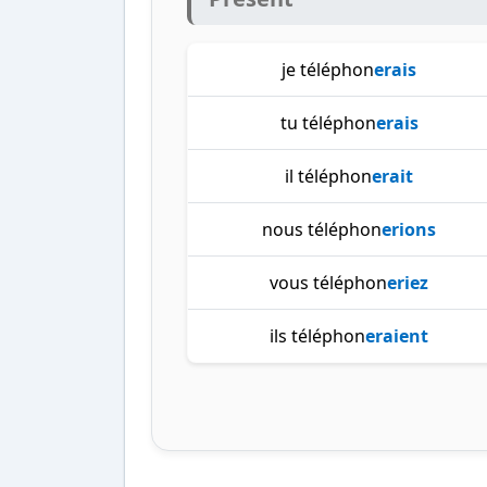
je téléphon
erais
tu téléphon
erais
il téléphon
erait
nous téléphon
erions
vous téléphon
eriez
ils téléphon
eraient