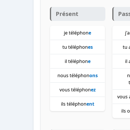
Présent
Pas
je téléphon
e
j'
tu téléphon
es
tu 
il téléphon
e
il
nous téléphon
ons
n
vous téléphon
ez
vous 
ils téléphon
ent
ils 