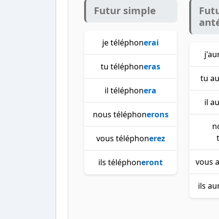
Futur simple
Fut
ant
je téléphon
erai
j'au
tu téléphon
eras
tu a
il téléphon
era
il a
nous téléphon
erons
n
vous téléphon
erez
vous 
ils téléphon
eront
ils a