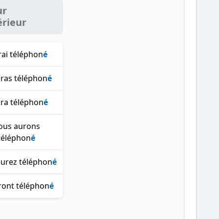
ur
érieur
rai téléphon
é
uras téléphon
é
ura téléphon
é
ous aurons
téléphon
é
aurez téléphon
é
uront téléphon
é