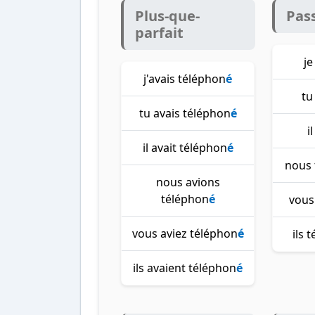
Plus-que-
Pas
parfait
je
j'avais téléphon
é
tu
tu avais téléphon
é
i
il avait téléphon
é
nous 
nous avions
téléphon
é
vous
vous aviez téléphon
é
ils 
ils avaient téléphon
é