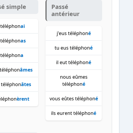
sé simple
Passé
antérieur
 téléphon
ai
j'eus téléphon
é
 téléphon
as
tu eus téléphon
é
l téléphon
a
il eut téléphon
é
téléphon
âmes
nous eûmes
téléphon
é
 téléphon
âtes
vous eûtes téléphon
é
téléphon
èrent
ils eurent téléphon
é