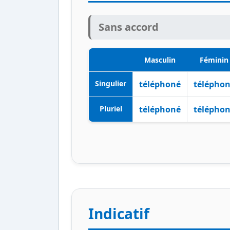
Sans accord
Masculin
Féminin
Singulier
téléphoné
télépho
Pluriel
téléphoné
télépho
Indicatif