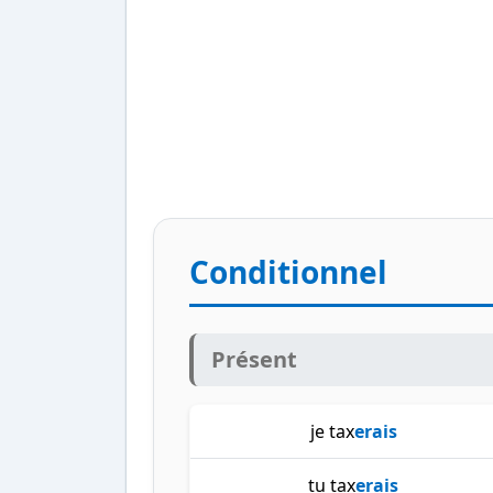
Conditionnel
Présent
je tax
erais
tu tax
erais