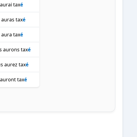
'aurai tax
é
 auras tax
é
l aura tax
é
s aurons tax
é
s aurez tax
é
s auront tax
é