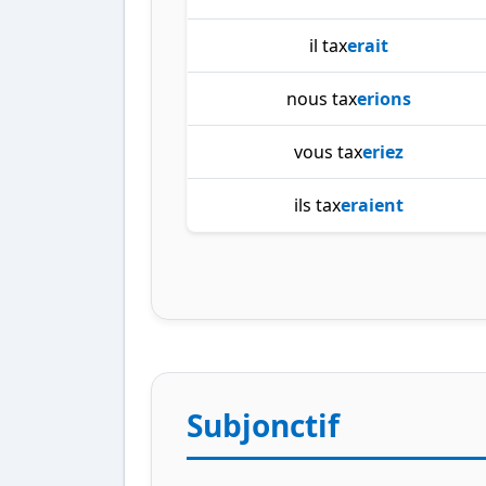
il tax
erait
nous tax
erions
vous tax
eriez
ils tax
eraient
Subjonctif