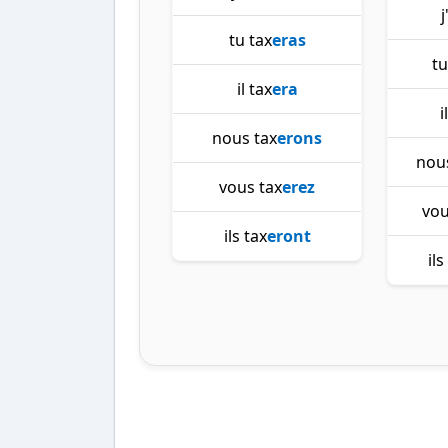
j
tu tax
eras
tu
il tax
era
i
nous tax
erons
nou
vous tax
erez
vou
ils tax
eront
il