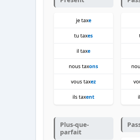
je tax
e
tu tax
es
il tax
e
nous tax
ons
nou
vous tax
ez
vo
ils tax
ent
i
Plus-que-
Pas
parfait