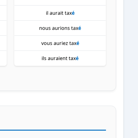
il aurait tax
é
nous aurions tax
é
vous auriez tax
é
ils auraient tax
é