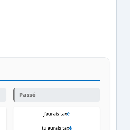
Passé
j'aurais tax
é
tu aurais tax
é