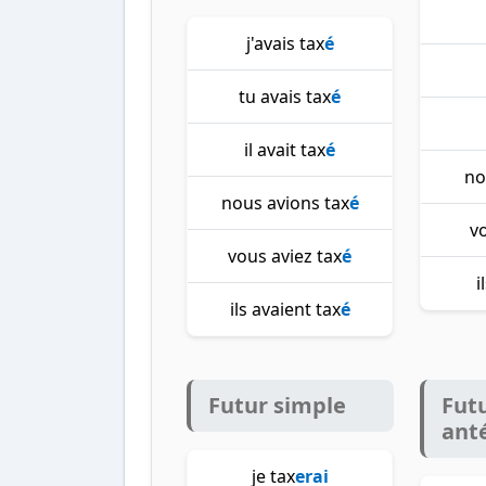
j'avais tax
é
tu avais tax
é
il avait tax
é
no
nous avions tax
é
v
vous aviez tax
é
i
ils avaient tax
é
Futur simple
Fut
ant
je tax
erai