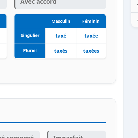
Avec accord
n
Masculin
Féminin
Singulier
taxé
taxée
Pluriel
taxés
taxées
sé composé
Imparfait