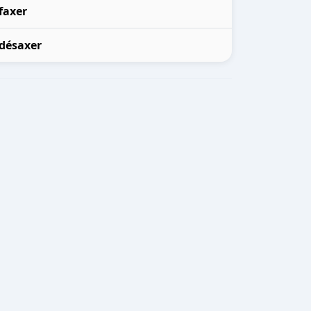
faxer
désaxer