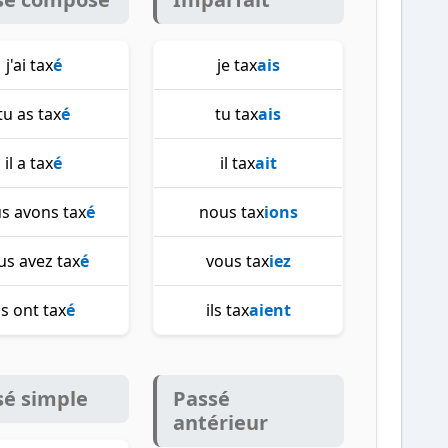
j'ai tax
é
je tax
ais
tu as tax
é
tu tax
ais
il a tax
é
il tax
ait
s avons tax
é
nous tax
ions
us avez tax
é
vous tax
iez
ls ont tax
é
ils tax
aient
sé simple
Passé
antérieur