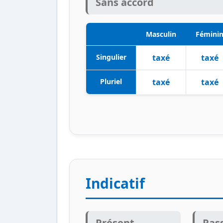
Sans accord
Masculin
Fémini
Singulier
taxé
taxé
Pluriel
taxé
taxé
Indicatif
Présent
Pas