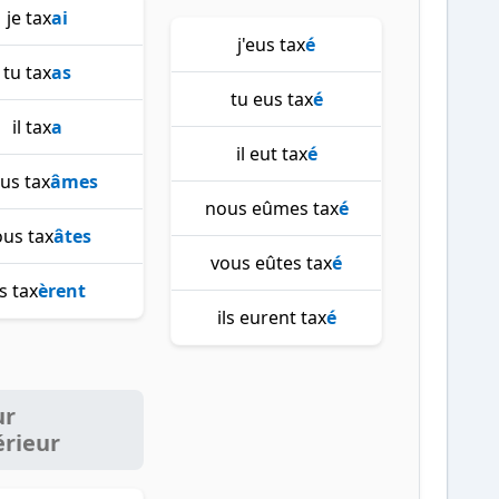
je tax
ai
j'eus tax
é
tu tax
as
tu eus tax
é
il tax
a
il eut tax
é
us tax
âmes
nous eûmes tax
é
ous tax
âtes
vous eûtes tax
é
ls tax
èrent
ils eurent tax
é
ur
érieur