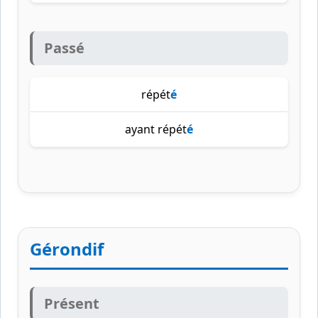
Passé
répét
é
ayant répét
é
Gérondif
Présent