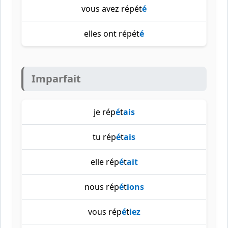
vous avez répét
é
elles ont répét
é
Imparfait
je rép
é
t
ais
tu rép
é
t
ais
elle rép
é
t
ait
nous rép
é
t
ions
vous rép
é
t
iez