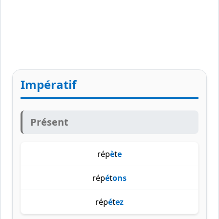
Impératif
Présent
rép
è
t
e
rép
é
t
ons
rép
é
t
ez