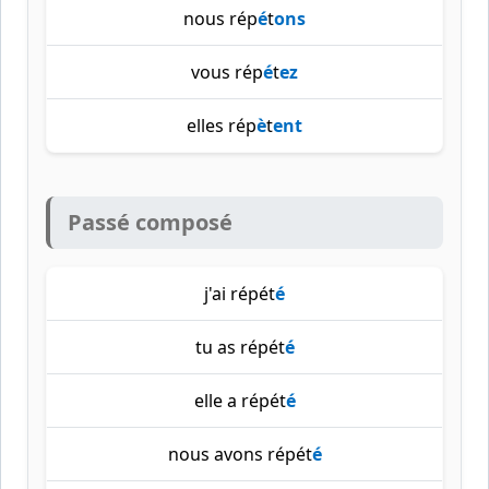
nous rép
é
t
ons
vous rép
é
t
ez
elles rép
è
t
ent
Passé composé
j'ai répét
é
tu as répét
é
elle a répét
é
nous avons répét
é