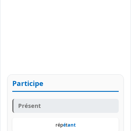
Participe
Présent
rép
é
t
ant