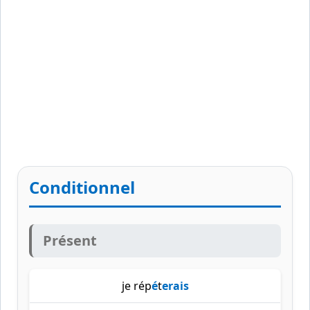
Conditionnel
Présent
je rép
é
t
erais