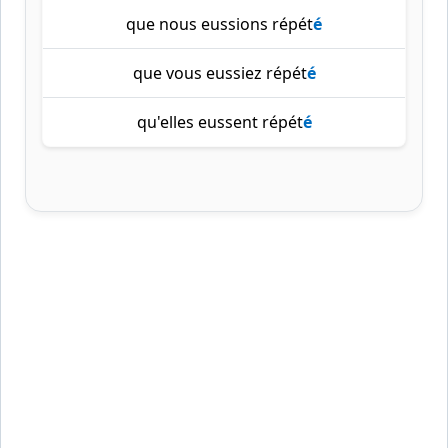
que nous eussions répét
é
que vous eussiez répét
é
qu'elles eussent répét
é