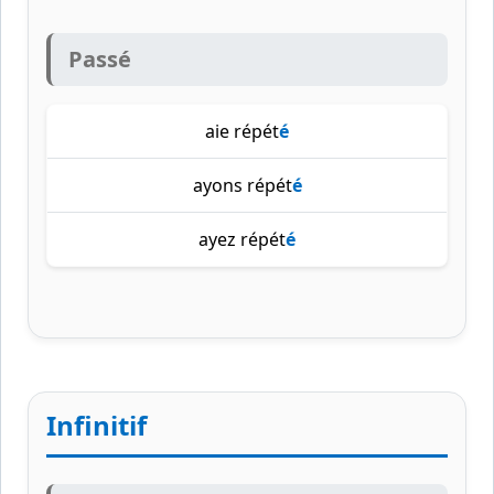
Passé
aie répét
é
ayons répét
é
ayez répét
é
Infinitif