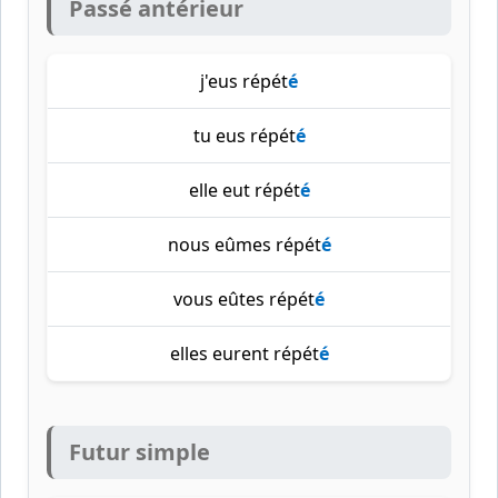
Passé antérieur
j'eus répét
é
tu eus répét
é
elle eut répét
é
nous eûmes répét
é
vous eûtes répét
é
elles eurent répét
é
Futur simple