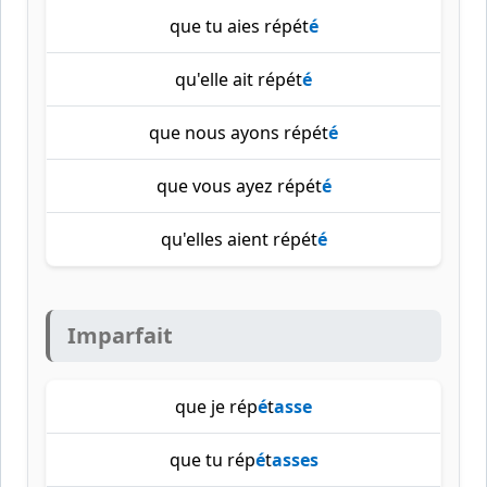
que tu aies répét
é
qu'elle ait répét
é
que nous ayons répét
é
que vous ayez répét
é
qu'elles aient répét
é
Imparfait
que je rép
é
t
asse
que tu rép
é
t
asses