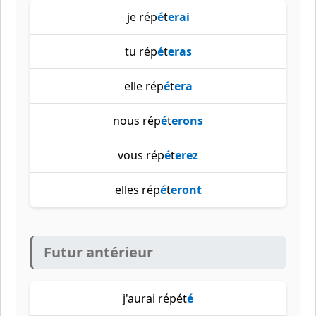
je rép
é
t
erai
tu rép
é
t
eras
elle rép
é
t
era
nous rép
é
t
erons
vous rép
é
t
erez
elles rép
é
t
eront
Futur antérieur
j'aurai répét
é