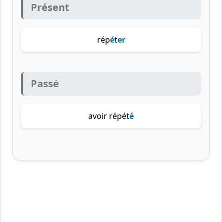
Présent
rép
é
t
er
Passé
avoir répét
é