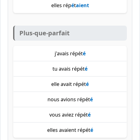
elles rép
é
t
aient
Plus-que-parfait
j'avais répét
é
tu avais répét
é
elle avait répét
é
nous avions répét
é
vous aviez répét
é
elles avaient répét
é