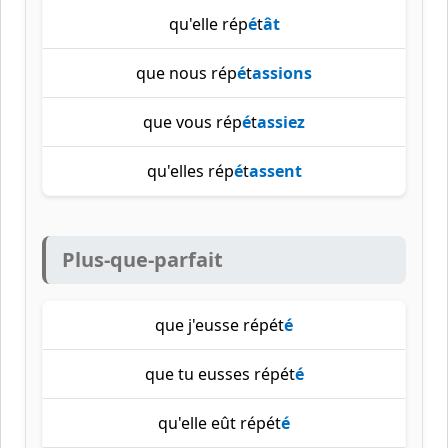
qu'elle rép
é
t
ât
que nous rép
é
t
assions
que vous rép
é
t
assiez
qu'elles rép
é
t
assent
Plus-que-parfait
que j'eusse répét
é
que tu eusses répét
é
qu'elle eût répét
é