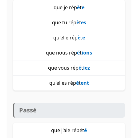
que je rép
è
t
e
que tu rép
è
t
es
qu'elle rép
è
t
e
que nous rép
é
t
ions
que vous rép
é
t
iez
qu'elles rép
è
t
ent
Passé
que j'aie répét
é