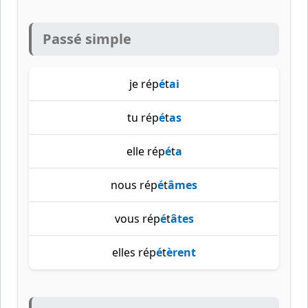
Passé simple
je rép
é
t
ai
tu rép
é
t
as
elle rép
é
t
a
nous rép
é
t
âmes
vous rép
é
t
âtes
elles rép
é
t
èrent