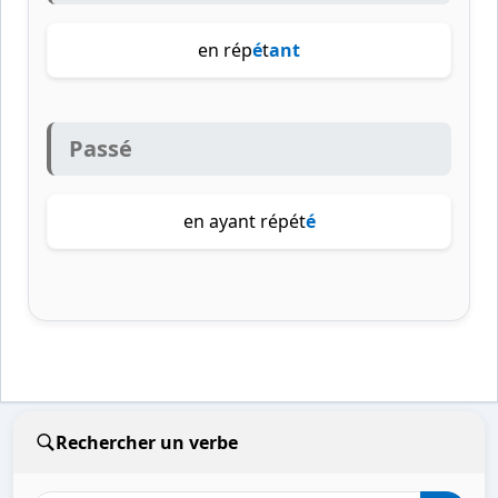
en rép
é
t
ant
Passé
en ayant répét
é
Rechercher un verbe