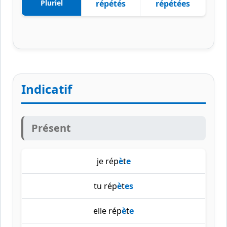
Pluriel
répétés
répétées
Indicatif
Présent
je rép
è
t
e
tu rép
è
t
es
elle rép
è
t
e