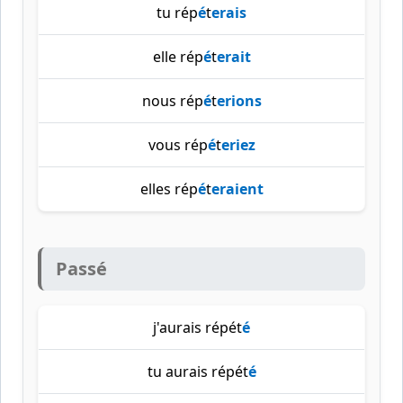
tu rép
é
t
erais
elle rép
é
t
erait
nous rép
é
t
erions
vous rép
é
t
eriez
elles rép
é
t
eraient
Passé
j'aurais répét
é
tu aurais répét
é