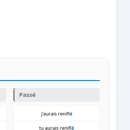
Passé
j'aurais renifl
é
tu aurais renifl
é