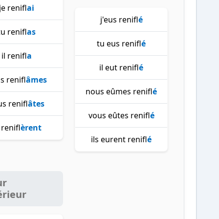
je renifl
ai
j'eus renifl
é
tu renifl
as
tu eus renifl
é
il renifl
a
il eut renifl
é
s renifl
âmes
nous eûmes renifl
é
s renifl
âtes
vous eûtes renifl
é
s renifl
èrent
ils eurent renifl
é
ur
érieur