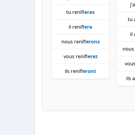
j'
tu renifl
eras
tu 
il renifl
era
il
nous renifl
erons
nous 
vous renifl
erez
vous
ils renifl
eront
ils 