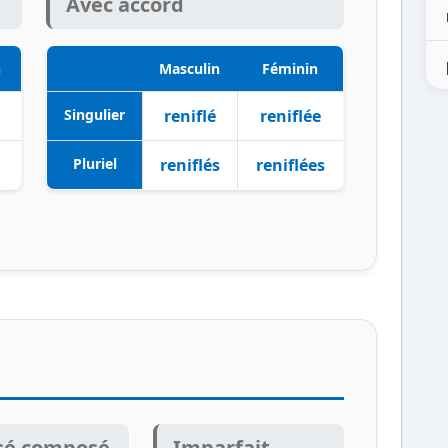
Avec accord
n
Masculin
Féminin
Singulier
reniflé
reniflée
Pluriel
reniflés
reniflées
sé composé
Imparfait