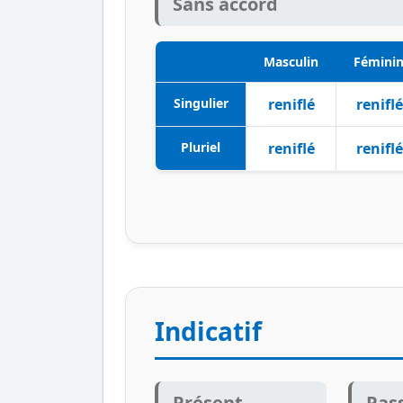
Sans accord
Masculin
Fémini
Singulier
reniflé
reniflé
Pluriel
reniflé
reniflé
Indicatif
Présent
Pas