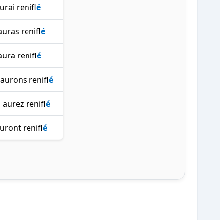
aurai renifl
é
auras renifl
é
 aura renifl
é
aurons renifl
é
 aurez renifl
é
auront renifl
é