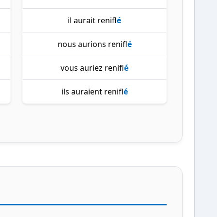
il aurait renifl
é
nous aurions renifl
é
vous auriez renifl
é
ils auraient renifl
é