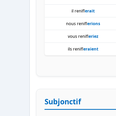
il renifl
erait
nous renifl
erions
vous renifl
eriez
ils renifl
eraient
Subjonctif