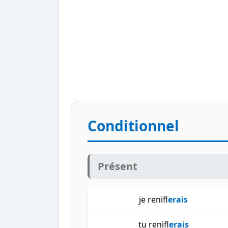
Conditionnel
Présent
je renifl
erais
tu renifl
erais