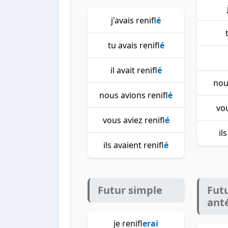
j'avais renifl
é
tu avais renifl
é
il avait renifl
é
nou
nous avions renifl
é
vou
vous aviez renifl
é
il
ils avaient renifl
é
Futur simple
Fut
ant
je renifl
erai