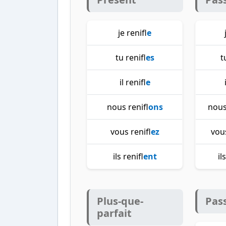
je renifl
e
tu renifl
es
t
il renifl
e
nous renifl
ons
nous
vous renifl
ez
vous
ils renifl
ent
il
Plus-que-
Pas
parfait