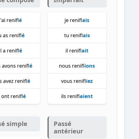
j'ai renifl
é
je renifl
ais
u as renifl
é
tu renifl
ais
il a renifl
é
il renifl
ait
 avons renifl
é
nous renifl
ions
 avez renifl
é
vous renifl
iez
s ont renifl
é
ils renifl
aient
sé simple
Passé
antérieur