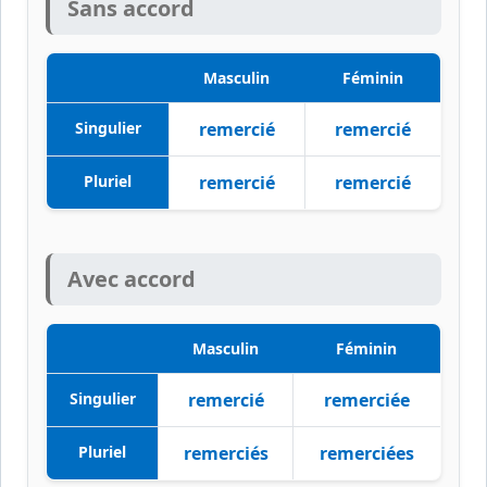
Sans accord
Masculin
Féminin
Singulier
remercié
remercié
Pluriel
remercié
remercié
Avec accord
Masculin
Féminin
Singulier
remercié
remerciée
Pluriel
remerciés
remerciées