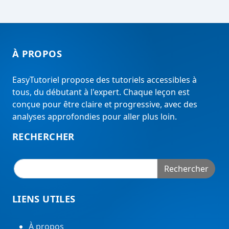
À PROPOS
EasyTutoriel propose des tutoriels accessibles à
tous, du débutant à l'expert. Chaque leçon est
conçue pour être claire et progressive, avec des
analyses approfondies pour aller plus loin.
RECHERCHER
Rechercher
LIENS UTILES
À propos