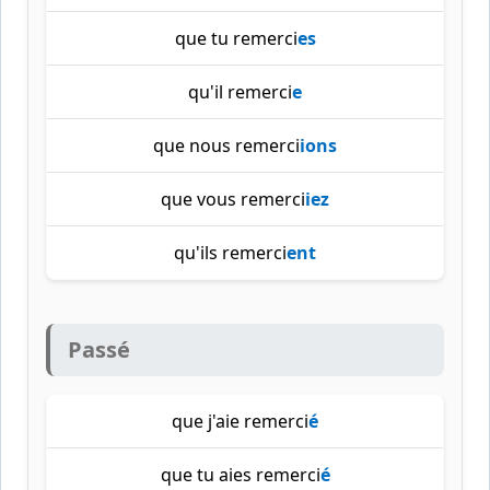
que tu remerci
es
qu'il remerci
e
que nous remerci
ions
que vous remerci
iez
qu'ils remerci
ent
Passé
que j'aie remerci
é
que tu aies remerci
é