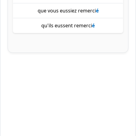
que vous eussiez remerci
é
qu'ils eussent remerci
é