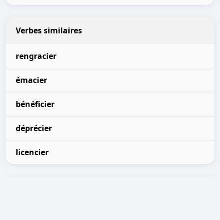
Verbes similaires
rengracier
émacier
bénéficier
déprécier
licencier