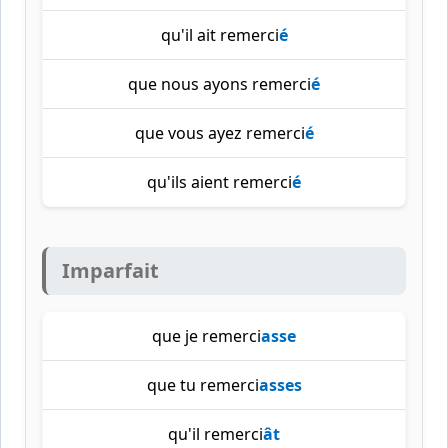
qu'il ait remerci
é
que nous ayons remerci
é
que vous ayez remerci
é
qu'ils aient remerci
é
Imparfait
que je remerci
asse
que tu remerci
asses
qu'il remerci
ât