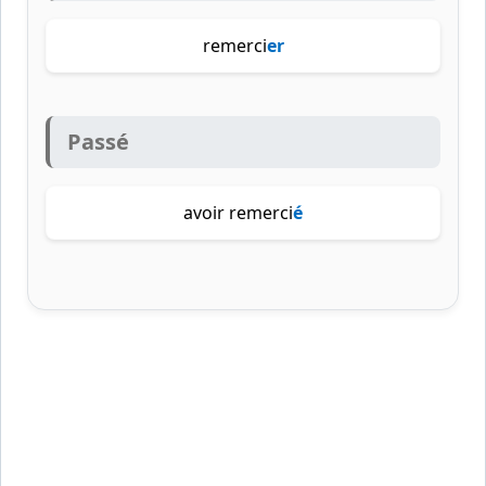
remerci
er
Passé
avoir remerci
é