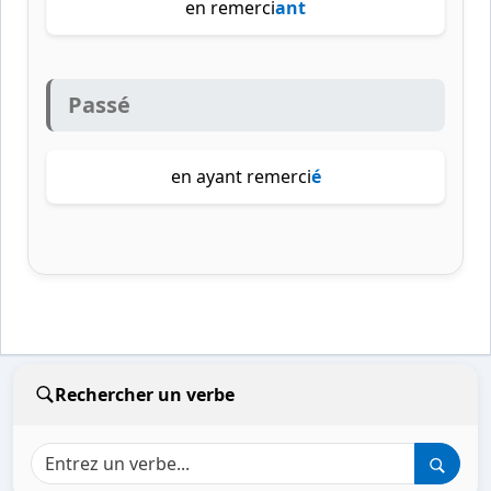
en remerci
ant
Passé
en ayant remerci
é
Rechercher un verbe