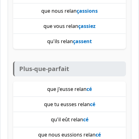
que nous relan
çassions
que vous relan
çassiez
qu'ils relan
çassent
Plus-que-parfait
que j'eusse relan
cé
que tu eusses relan
cé
qu'il eût relan
cé
que nous eussions relan
cé