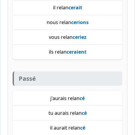
il relan
cerait
nous relan
cerions
vous relan
ceriez
ils relan
ceraient
Passé
j'aurais relan
cé
tu aurais relan
cé
il aurait relan
cé