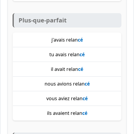
Plus-que-parfait
j'avais relan
cé
tu avais relan
cé
il avait relan
cé
nous avions relan
cé
vous aviez relan
cé
ils avaient relan
cé