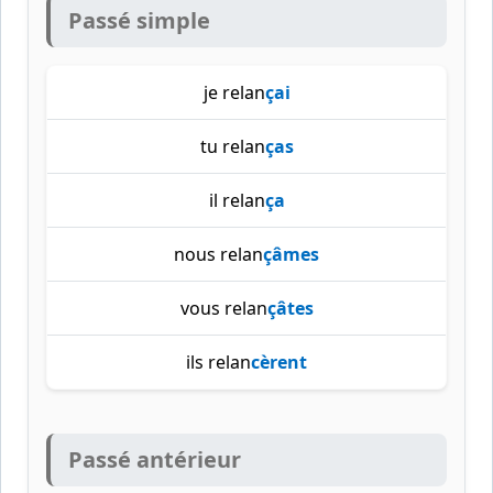
Passé simple
je relan
çai
tu relan
ças
il relan
ça
nous relan
çâmes
vous relan
çâtes
ils relan
cèrent
Passé antérieur