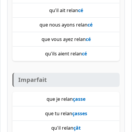
qu'il ait relan
cé
que nous ayons relan
cé
que vous ayez relan
cé
qu'ils aient relan
cé
Imparfait
que je relan
çasse
que tu relan
çasses
qu'il relan
çât