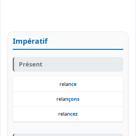
Impératif
Présent
relan
ce
relan
çons
relan
cez