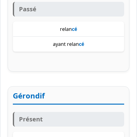
Passé
relan
cé
ayant relan
cé
Gérondif
Présent