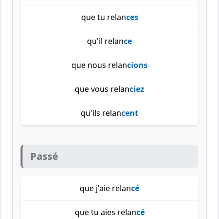
que tu relan
ces
qu'il relan
ce
que nous relan
cions
que vous relan
ciez
qu'ils relan
cent
Passé
que j'aie relan
cé
que tu aies relan
cé