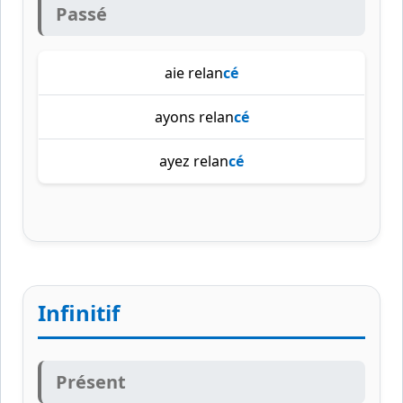
Passé
aie relan
cé
ayons relan
cé
ayez relan
cé
Infinitif
Présent