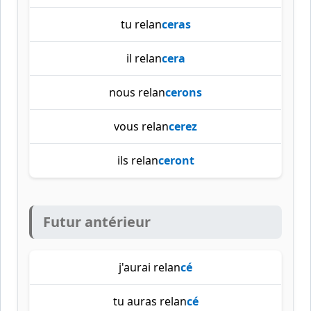
tu relan
ceras
il relan
cera
nous relan
cerons
vous relan
cerez
ils relan
ceront
Futur antérieur
j'aurai relan
cé
tu auras relan
cé