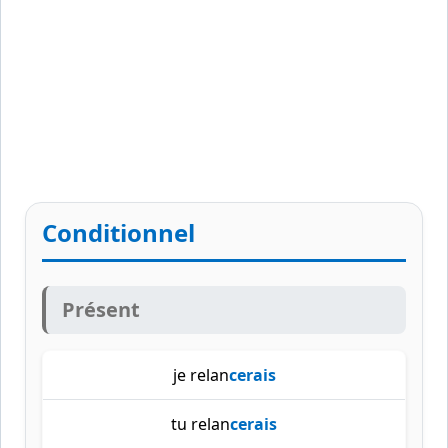
Conditionnel
Présent
je relan
cerais
tu relan
cerais