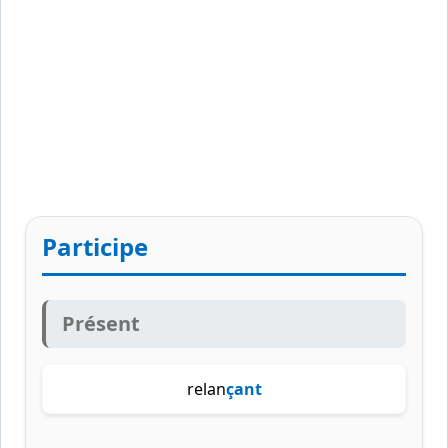
Participe
Présent
relan
çant