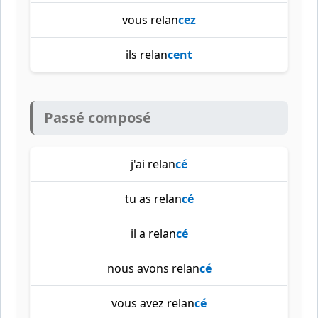
vous relan
cez
ils relan
cent
Passé composé
j'ai relan
cé
tu as relan
cé
il a relan
cé
nous avons relan
cé
vous avez relan
cé