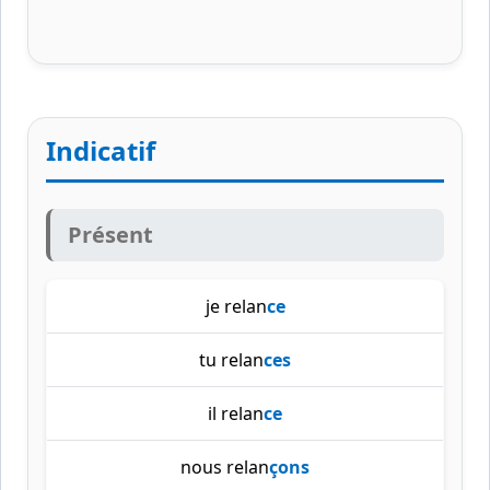
Indicatif
Présent
je relan
ce
tu relan
ces
il relan
ce
nous relan
çons