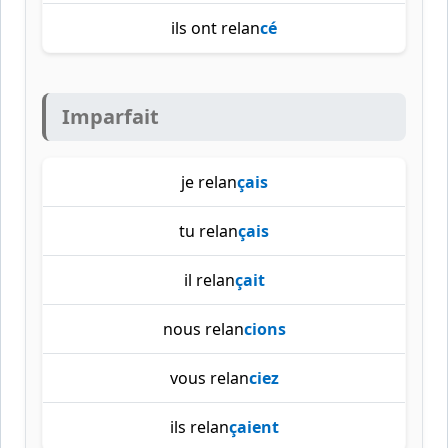
ils ont relan
cé
Imparfait
je relan
çais
tu relan
çais
il relan
çait
nous relan
cions
vous relan
ciez
ils relan
çaient