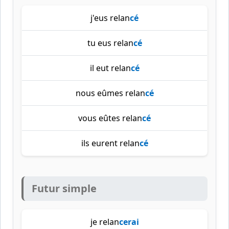
j'eus relan
cé
tu eus relan
cé
il eut relan
cé
nous eûmes relan
cé
vous eûtes relan
cé
ils eurent relan
cé
Futur simple
je relan
cerai