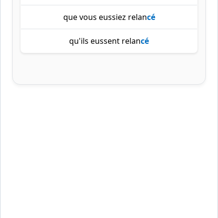
que vous eussiez relan
cé
qu'ils eussent relan
cé