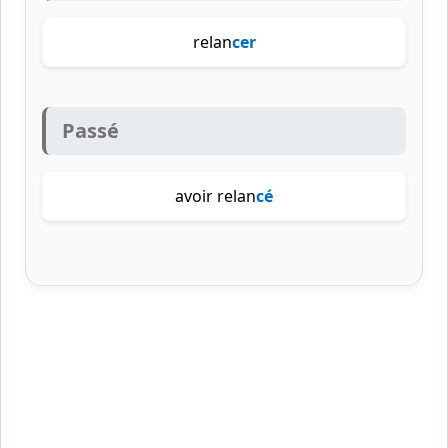
relan
cer
Passé
avoir relan
cé