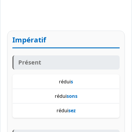
Impératif
Présent
rédui
s
rédui
sons
rédui
sez