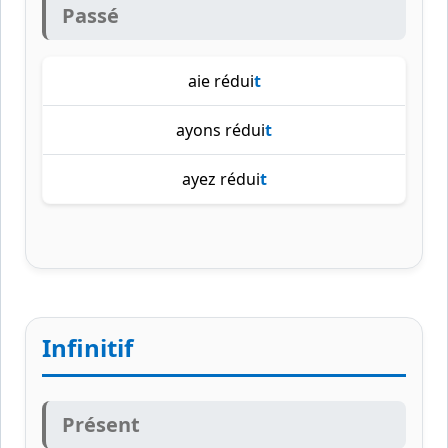
Passé
aie rédui
t
ayons rédui
t
ayez rédui
t
Infinitif
Présent