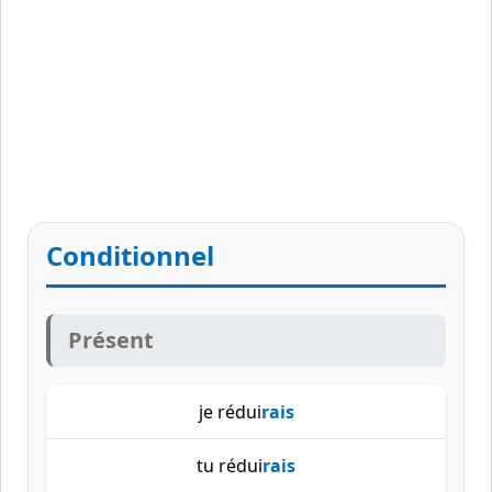
Conditionnel
Présent
je rédui
rais
tu rédui
rais