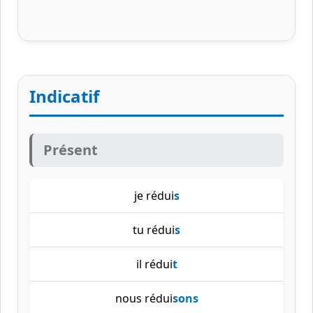
Indicatif
Présent
je rédui
s
tu rédui
s
il rédui
t
nous rédui
sons