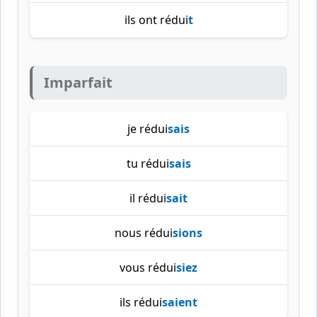
ils ont rédui
t
Imparfait
je rédui
sais
tu rédui
sais
il rédui
sait
nous rédui
sions
vous rédui
siez
ils rédui
saient