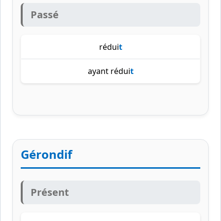
Passé
rédui
t
ayant rédui
t
Gérondif
Présent