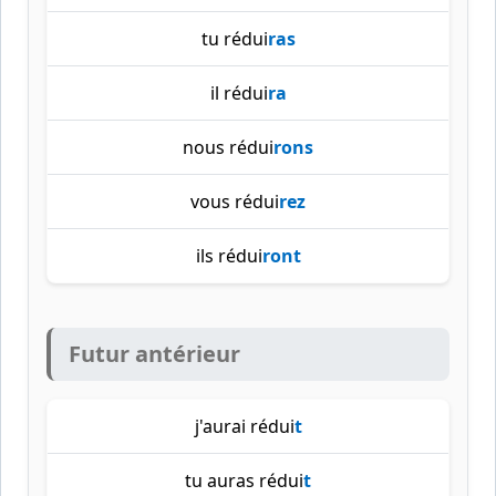
tu rédui
ras
il rédui
ra
nous rédui
rons
vous rédui
rez
ils rédui
ront
Futur antérieur
j'aurai rédui
t
tu auras rédui
t