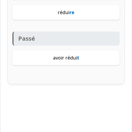
rédui
re
Passé
avoir rédui
t