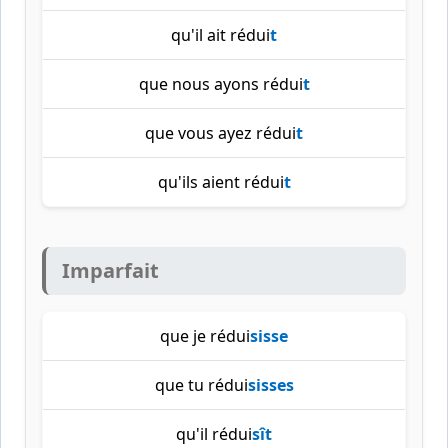
qu'il ait rédui
t
que nous ayons rédui
t
que vous ayez rédui
t
qu'ils aient rédui
t
Imparfait
que je rédui
sisse
que tu rédui
sisses
qu'il rédui
sît