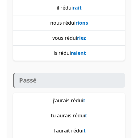
il rédui
rait
nous rédui
rions
vous rédui
riez
ils rédui
raient
Passé
j'aurais rédui
t
tu aurais rédui
t
il aurait rédui
t