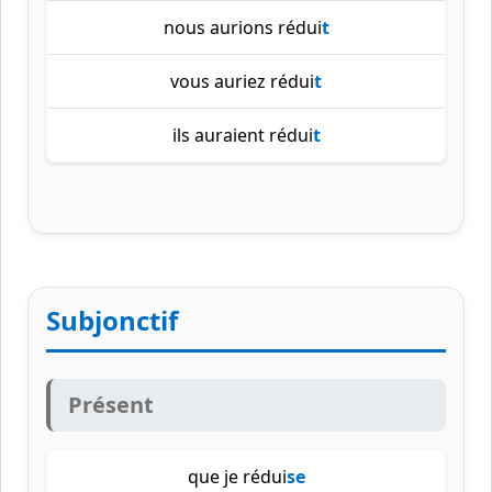
nous aurions rédui
t
vous auriez rédui
t
ils auraient rédui
t
Subjonctif
Présent
que je rédui
se