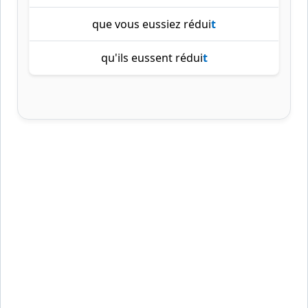
que vous eussiez rédui
t
qu'ils eussent rédui
t