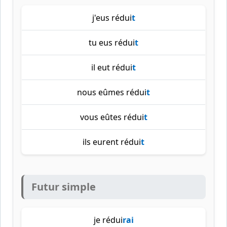
j'eus rédui
t
tu eus rédui
t
il eut rédui
t
nous eûmes rédui
t
vous eûtes rédui
t
ils eurent rédui
t
Futur simple
je rédui
rai