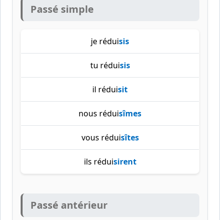
Passé simple
je rédui
sis
tu rédui
sis
il rédui
sit
nous rédui
sîmes
vous rédui
sîtes
ils rédui
sirent
Passé antérieur