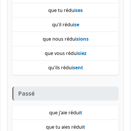
que tu rédui
ses
qu'il rédui
se
que nous rédui
sions
que vous rédui
siez
qu'ils rédui
sent
Passé
que j'aie rédui
t
que tu aies rédui
t