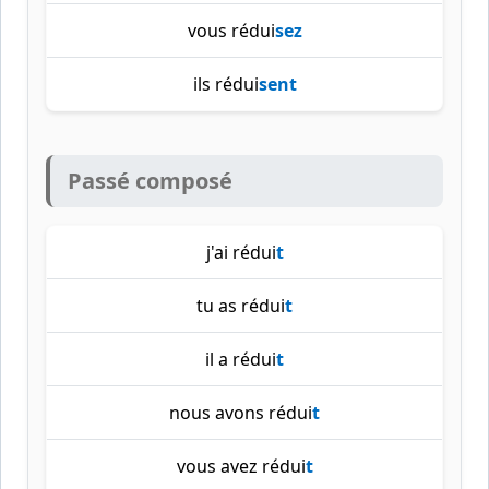
vous rédui
sez
ils rédui
sent
Passé composé
j'ai rédui
t
tu as rédui
t
il a rédui
t
nous avons rédui
t
vous avez rédui
t