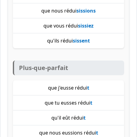
que nous rédui
sissions
que vous rédui
sissiez
qu'ils rédui
sissent
Plus-que-parfait
que j'eusse rédui
t
que tu eusses rédui
t
qu'il eût rédui
t
que nous eussions rédui
t