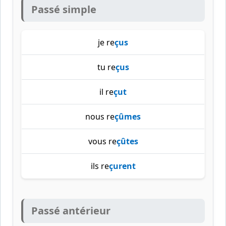
Passé simple
je re
çus
tu re
çus
il re
çut
nous re
çûmes
vous re
çûtes
ils re
çurent
Passé antérieur