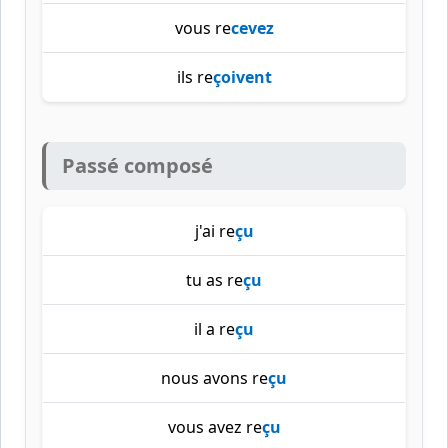
vous re
cevez
ils re
çoivent
Passé composé
j'ai re
çu
tu as re
çu
il a re
çu
nous avons re
çu
vous avez re
çu