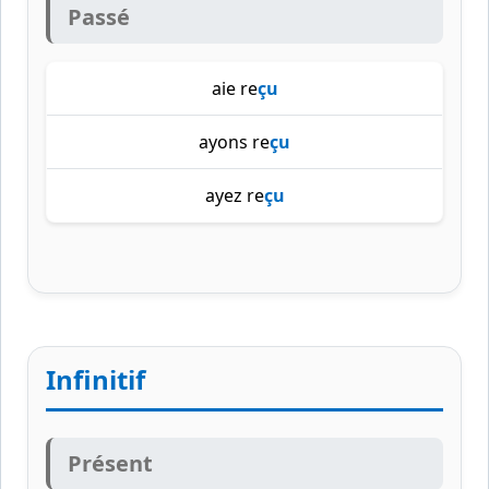
Passé
aie re
çu
ayons re
çu
ayez re
çu
Infinitif
Présent