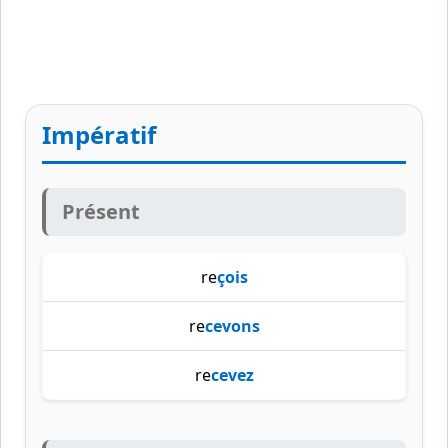
Impératif
Présent
re
çois
re
cevons
re
cevez