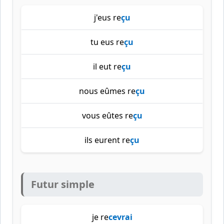
j'eus re
çu
tu eus re
çu
il eut re
çu
nous eûmes re
çu
vous eûtes re
çu
ils eurent re
çu
Futur simple
je re
cevrai