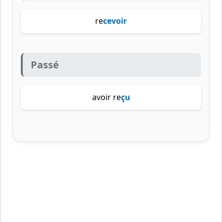
re
cevoir
Passé
avoir re
çu