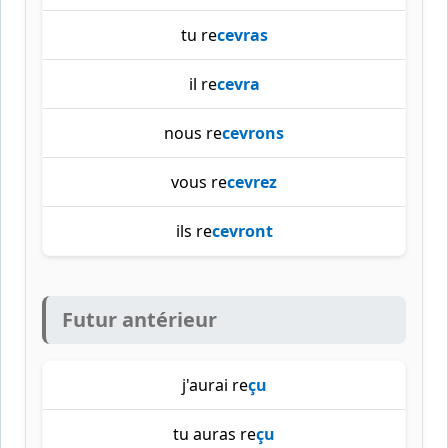
tu re
cevras
il re
cevra
nous re
cevrons
vous re
cevrez
ils re
cevront
Futur antérieur
j'aurai re
çu
tu auras re
çu