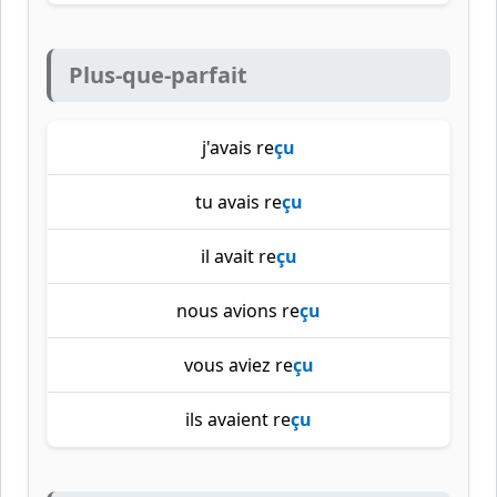
Plus-que-parfait
j'avais re
çu
tu avais re
çu
il avait re
çu
nous avions re
çu
vous aviez re
çu
ils avaient re
çu