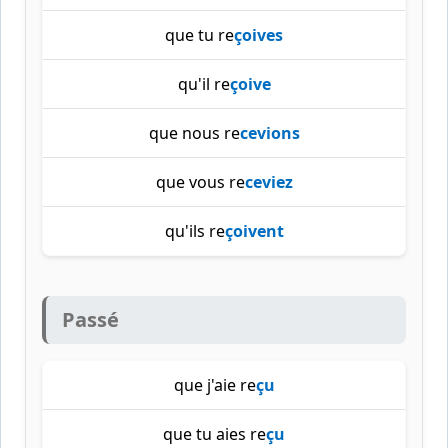
que tu re
çoives
qu'il re
çoive
que nous re
cevions
que vous re
ceviez
qu'ils re
çoivent
Passé
que j'aie re
çu
que tu aies re
çu