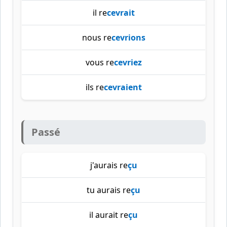
il re
cevrait
nous re
cevrions
vous re
cevriez
ils re
cevraient
Passé
j'aurais re
çu
tu aurais re
çu
il aurait re
çu