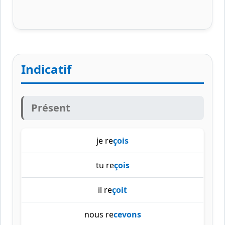
Indicatif
Présent
je re
çois
tu re
çois
il re
çoit
nous re
cevons