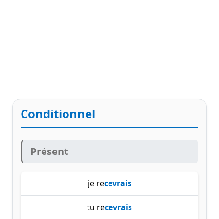
Conditionnel
Présent
je re
cevrais
tu re
cevrais