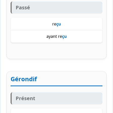
Passé
re
çu
ayant re
çu
Gérondif
Présent