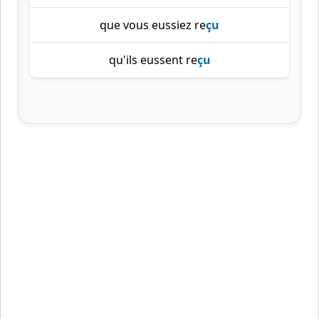
que vous eussiez re
çu
qu'ils eussent re
çu