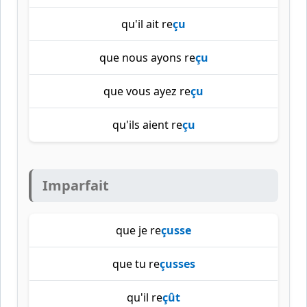
qu'il ait re
çu
que nous ayons re
çu
que vous ayez re
çu
qu'ils aient re
çu
Imparfait
que je re
çusse
que tu re
çusses
qu'il re
çût