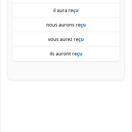
il aura re
çu
nous aurons re
çu
vous aurez re
çu
ils auront re
çu