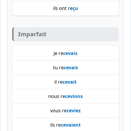
ils ont re
çu
Imparfait
je re
cevais
tu re
cevais
il re
cevait
nous re
cevions
vous re
ceviez
ils re
cevaient