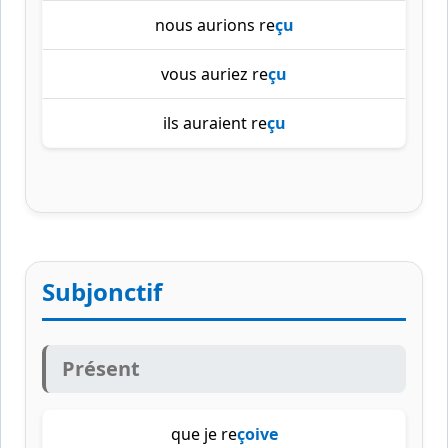
nous aurions re
çu
vous auriez re
çu
ils auraient re
çu
Subjonctif
Présent
que je re
çoive