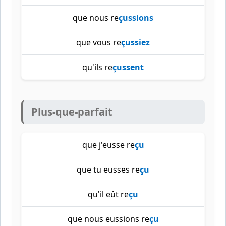
que nous re
çussions
que vous re
çussiez
qu'ils re
çussent
Plus-que-parfait
que j'eusse re
çu
que tu eusses re
çu
qu'il eût re
çu
que nous eussions re
çu