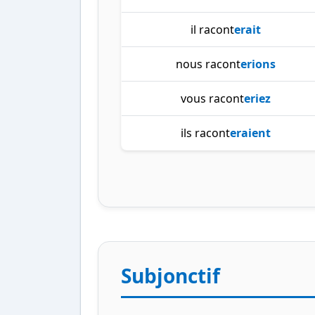
il racont
erait
nous racont
erions
vous racont
eriez
ils racont
eraient
Subjonctif