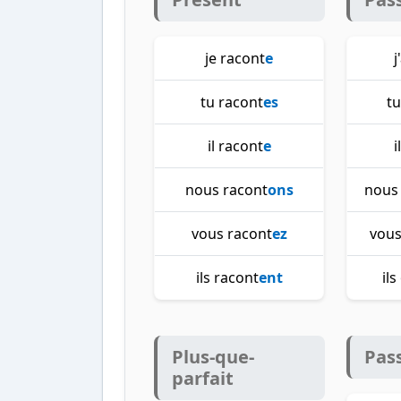
je racont
e
j
tu racont
es
tu
il racont
e
i
nous racont
ons
nous
vous racont
ez
vous
ils racont
ent
il
Plus-que-
Pas
parfait