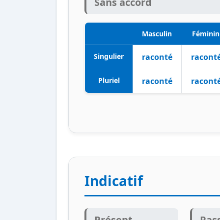
Sans accord
Masculin
Féminin
Singulier
raconté
racont
Pluriel
raconté
racont
Indicatif
Présent
Pas