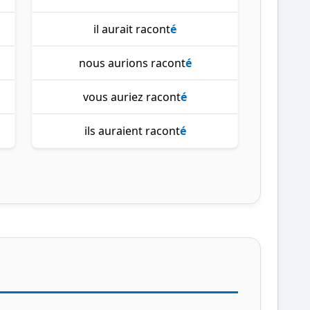
il aurait racont
é
nous aurions racont
é
vous auriez racont
é
ils auraient racont
é