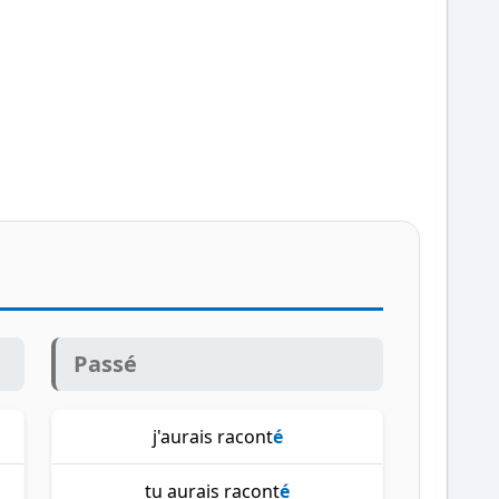
Passé
j'aurais racont
é
tu aurais racont
é