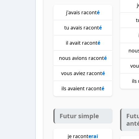
j'avais racont
é
t
tu avais racont
é
il avait racont
é
nous
nous avions racont
é
vou
vous aviez racont
é
ils
ils avaient racont
é
Futur simple
Fut
ant
je racont
erai