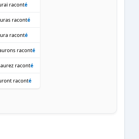
aurai racont
é
auras racont
é
 aura racont
é
aurons racont
é
 aurez racont
é
auront racont
é