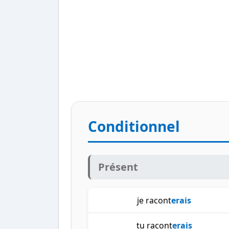
Conditionnel
Présent
je racont
erais
tu racont
erais