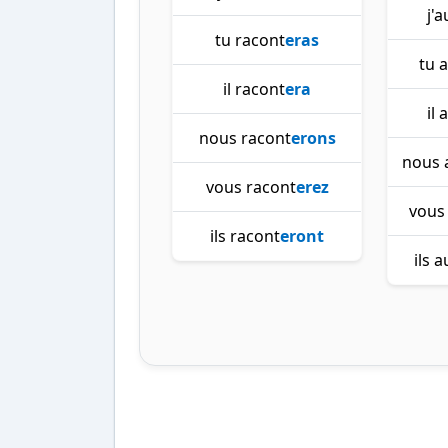
j'
tu racont
eras
tu 
il racont
era
il
nous racont
erons
nous 
vous racont
erez
vous
ils racont
eront
ils 