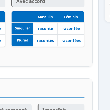
Avec accord
Masculin
Féminin
é
Singulier
raconté
racontée
é
Pluriel
racontés
racontées
sé composé
Imparfait