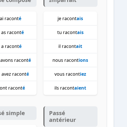
'ai racont
é
je racont
ais
 as racont
é
tu racont
ais
l a racont
é
il racont
ait
 avons racont
é
nous racont
ions
 avez racont
é
vous racont
iez
s ont racont
é
ils racont
aient
sé simple
Passé
antérieur