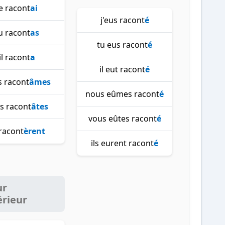
je racont
ai
j'eus racont
é
u racont
as
tu eus racont
é
il racont
a
il eut racont
é
 racont
âmes
nous eûmes racont
é
s racont
âtes
vous eûtes racont
é
 racont
èrent
ils eurent racont
é
ur
érieur