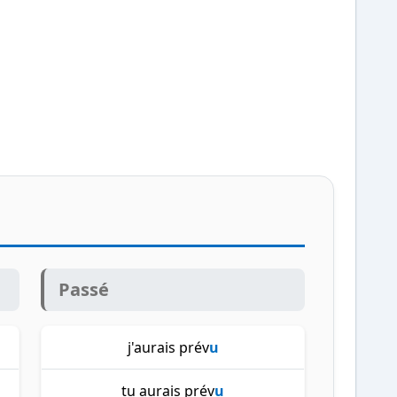
Passé
j'aurais prév
u
tu aurais prév
u