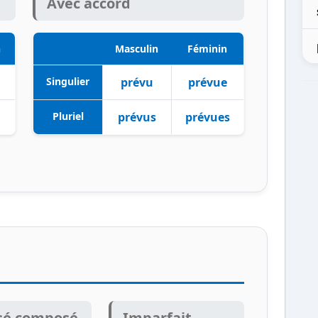
Avec accord
n
Masculin
Féminin
Singulier
prévu
prévue
Pluriel
prévus
prévues
sé composé
Imparfait