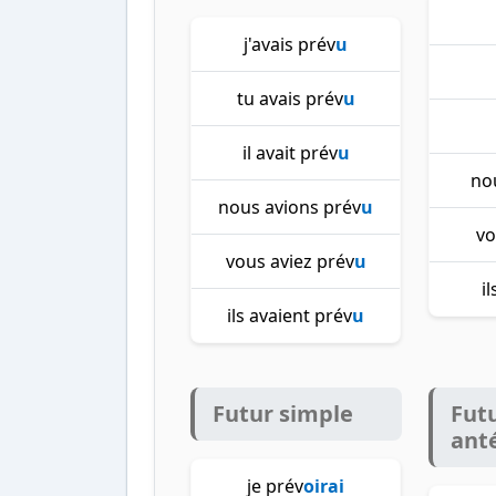
j'avais prév
u
tu avais prév
u
il avait prév
u
no
nous avions prév
u
vo
vous aviez prév
u
i
ils avaient prév
u
Futur simple
Fut
ant
je prév
oirai