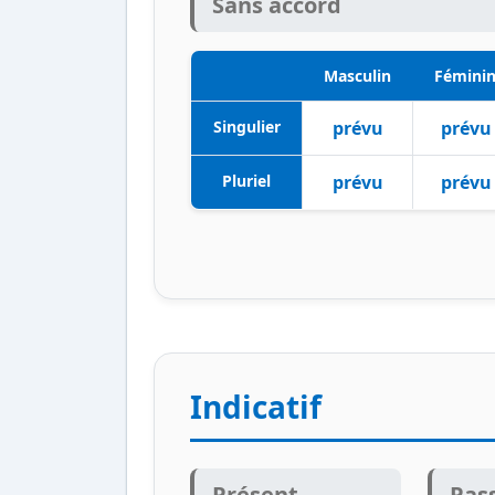
Sans accord
Masculin
Fémini
Singulier
prévu
prévu
Pluriel
prévu
prévu
Indicatif
Présent
Pas