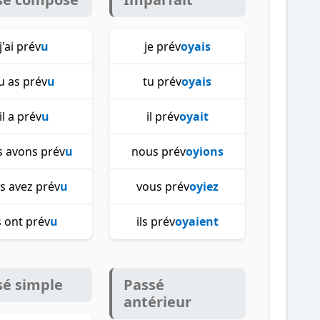
j'ai prév
u
je prév
oyais
u as prév
u
tu prév
oyais
il a prév
u
il prév
oyait
 avons prév
u
nous prév
oyions
s avez prév
u
vous prév
oyiez
ls ont prév
u
ils prév
oyaient
sé simple
Passé
antérieur