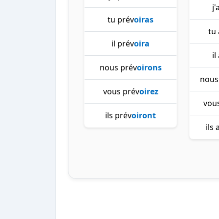
j
tu prév
oiras
tu
il prév
oira
il
nous prév
oirons
nous
vous prév
oirez
vous
ils prév
oiront
ils