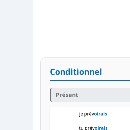
Conditionnel
Présent
je prév
oirais
tu prév
oirais