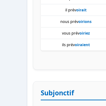
il prév
oirait
nous prév
oirions
vous prév
oiriez
ils prév
oiraient
Subjonctif