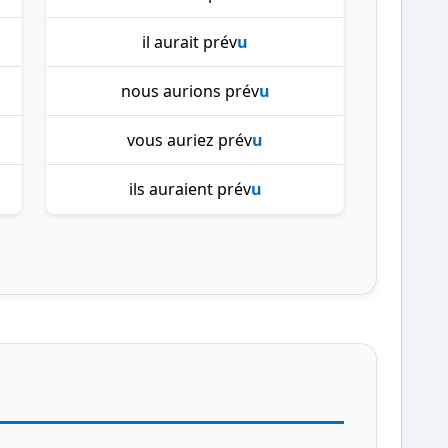
il aurait prév
u
nous aurions prév
u
vous auriez prév
u
ils auraient prév
u