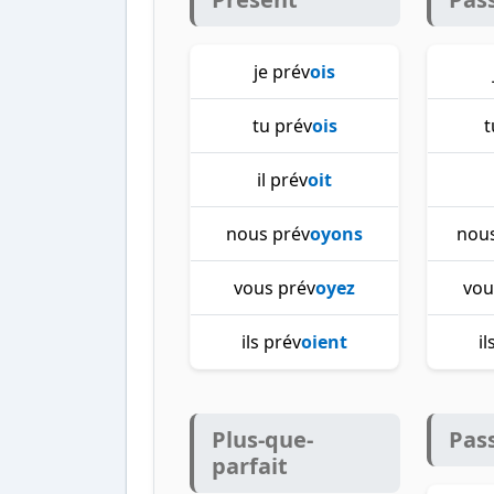
je prév
ois
tu prév
ois
t
il prév
oit
nous prév
oyons
nous
vous prév
oyez
vou
ils prév
oient
i
Plus-que-
Pas
parfait