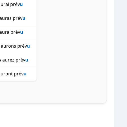
'aurai prév
u
 auras prév
u
 aura prév
u
 aurons prév
u
 aurez prév
u
 auront prév
u