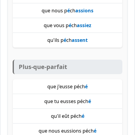
que nous p
é
ch
assions
que vous p
é
ch
assiez
qu'ils p
é
ch
assent
Plus-que-parfait
que j'eusse péch
é
que tu eusses péch
é
qu'il eût péch
é
que nous eussions péch
é