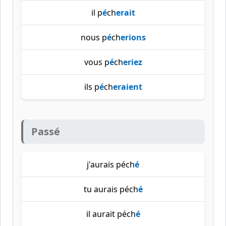
il p
é
ch
erait
nous p
é
ch
erions
vous p
é
ch
eriez
ils p
é
ch
eraient
Passé
j'aurais péch
é
tu aurais péch
é
il aurait péch
é