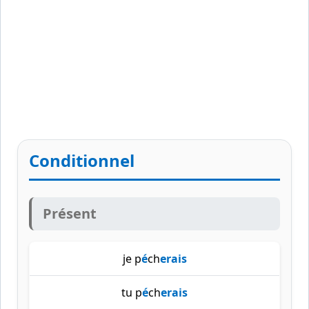
Conditionnel
Présent
je p
é
ch
erais
tu p
é
ch
erais