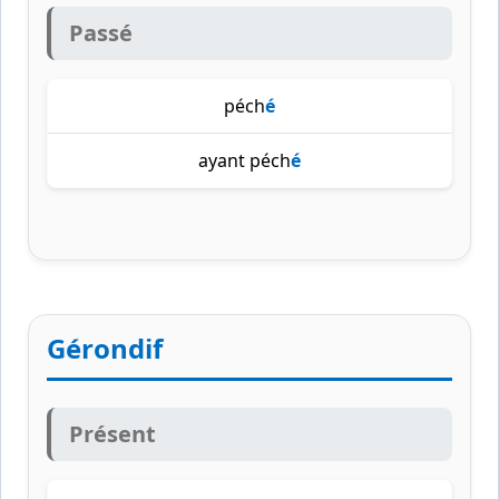
Passé
péch
é
ayant péch
é
Gérondif
Présent