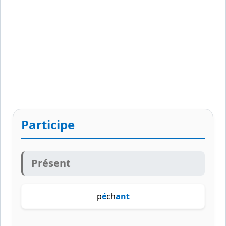
Participe
Présent
p
é
ch
ant