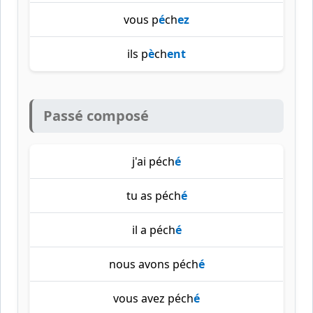
vous p
é
ch
ez
ils p
è
ch
ent
Passé composé
j'ai péch
é
tu as péch
é
il a péch
é
nous avons péch
é
vous avez péch
é