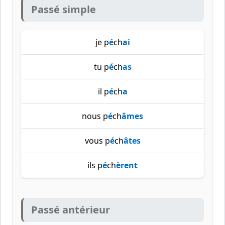
Passé simple
je p
é
ch
ai
tu p
é
ch
as
il p
é
ch
a
nous p
é
ch
âmes
vous p
é
ch
âtes
ils p
é
ch
èrent
Passé antérieur