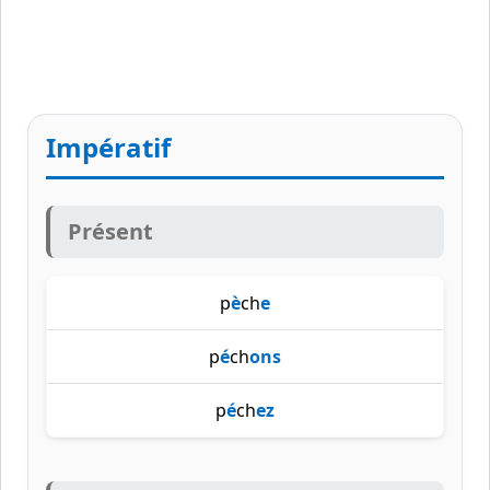
Impératif
Présent
p
è
ch
e
p
é
ch
ons
p
é
ch
ez