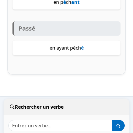
en p
é
ch
ant
Passé
en ayant péch
é
Rechercher un verbe