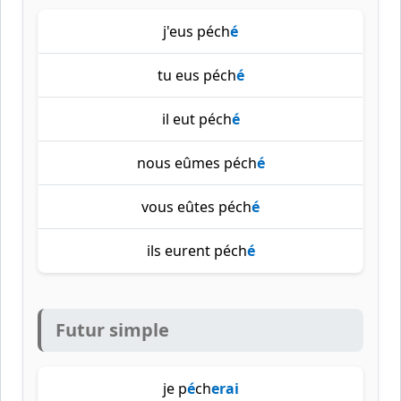
j'eus péch
é
tu eus péch
é
il eut péch
é
nous eûmes péch
é
vous eûtes péch
é
ils eurent péch
é
Futur simple
je p
é
ch
erai