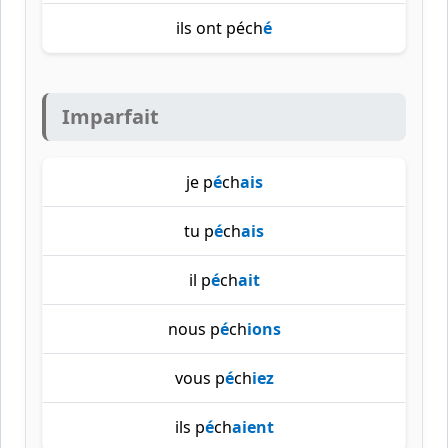
ils ont péch
é
Imparfait
je p
é
ch
ais
tu p
é
ch
ais
il p
é
ch
ait
nous p
é
ch
ions
vous p
é
ch
iez
ils p
é
ch
aient