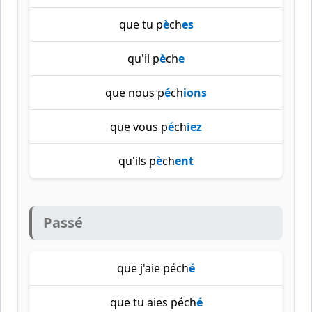
que tu p
è
ch
es
qu'il p
è
ch
e
que nous p
é
ch
ions
que vous p
é
ch
iez
qu'ils p
è
ch
ent
Passé
que j'aie péch
é
que tu aies péch
é