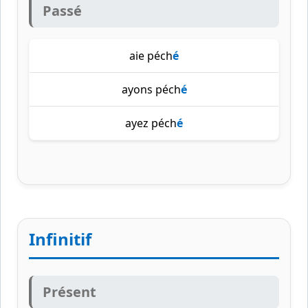
Passé
aie péch
é
ayons péch
é
ayez péch
é
Infinitif
Présent