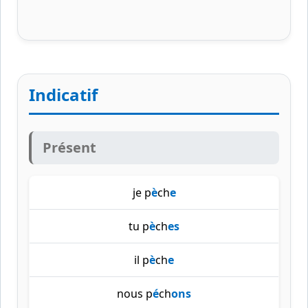
Indicatif
Présent
je p
è
ch
e
tu p
è
ch
es
il p
è
ch
e
nous p
é
ch
ons