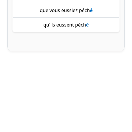
que vous eussiez péch
é
qu'ils eussent péch
é