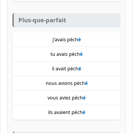
Plus-que-parfait
j'avais péch
é
tu avais péch
é
il avait péch
é
nous avions péch
é
vous aviez péch
é
ils avaient péch
é