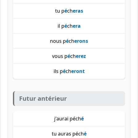
tu p
é
ch
eras
il p
é
ch
era
nous p
é
ch
erons
vous p
é
ch
erez
ils p
é
ch
eront
Futur antérieur
j'aurai péch
é
tu auras péch
é