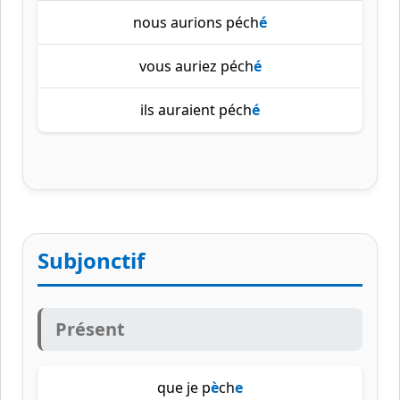
nous aurions péch
é
vous auriez péch
é
ils auraient péch
é
Subjonctif
Présent
que je p
è
ch
e