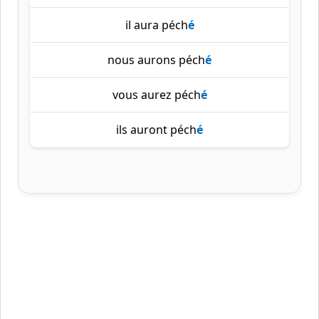
il aura péch
é
nous aurons péch
é
vous aurez péch
é
ils auront péch
é