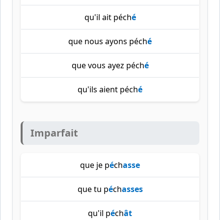
qu'il ait péch
é
que nous ayons péch
é
que vous ayez péch
é
qu'ils aient péch
é
Imparfait
que je p
é
ch
asse
que tu p
é
ch
asses
qu'il p
é
ch
ât