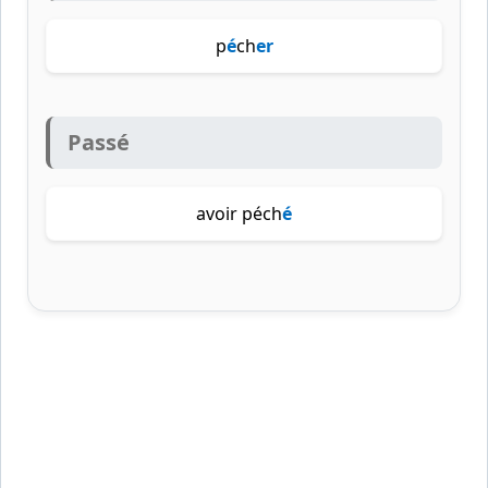
p
é
ch
er
Passé
avoir péch
é