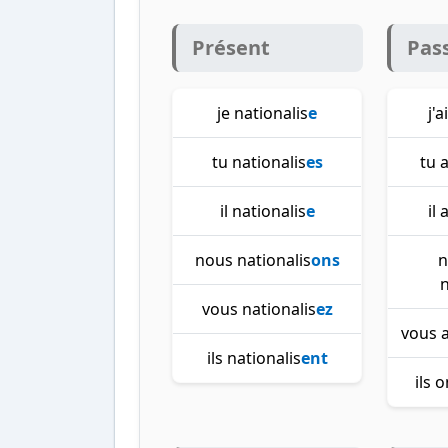
Présent
Pas
je nationalis
e
j'a
tu nationalis
es
tu 
il nationalis
e
il 
nous nationalis
ons
n
n
vous nationalis
ez
vous a
ils nationalis
ent
ils 