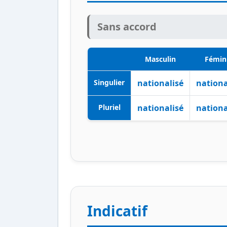
Sans accord
Masculin
Fémin
Singulier
nationalisé
nationa
Pluriel
nationalisé
nationa
Indicatif