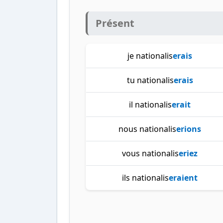
Présent
je nationalis
erais
tu nationalis
erais
il nationalis
erait
nous nationalis
erions
vous nationalis
eriez
ils nationalis
eraient