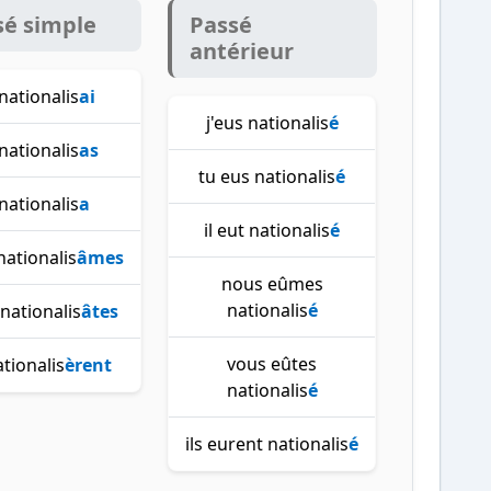
sé simple
Passé
antérieur
 nationalis
ai
j'eus nationalis
é
nationalis
as
tu eus nationalis
é
 nationalis
a
il eut nationalis
é
nationalis
âmes
nous eûmes
nationalis
é
nationalis
âtes
vous eûtes
ationalis
èrent
nationalis
é
ils eurent nationalis
é