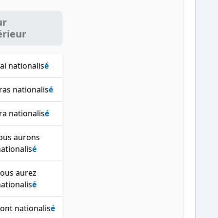
ur
érieur
rai nationalis
é
ras nationalis
é
ura nationalis
é
ous aurons
ationalis
é
vous aurez
ationalis
é
ront nationalis
é