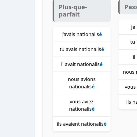
Plus-que-
Pas
parfait
je
j'avais nationalis
é
tu 
tu avais nationalis
é
il
il avait nationalis
é
nous 
nous avions
nationalis
é
vous 
vous aviez
ils n
nationalis
é
ils avaient nationalis
é