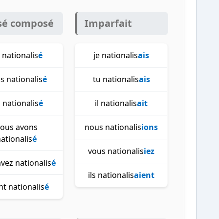
sé composé
Imparfait
i nationalis
é
je nationalis
ais
as nationalis
é
tu nationalis
ais
a nationalis
é
il nationalis
ait
ous avons
nous nationalis
ions
ationalis
é
vous nationalis
iez
vez nationalis
é
ils nationalis
aient
ont nationalis
é