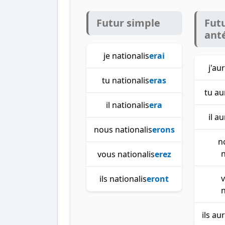
Futur simple
Fut
ant
je nationalis
erai
j'au
tu nationalis
eras
tu au
il nationalis
era
il a
nous nationalis
erons
n
n
vous nationalis
erez
ils nationalis
eront
n
ils au