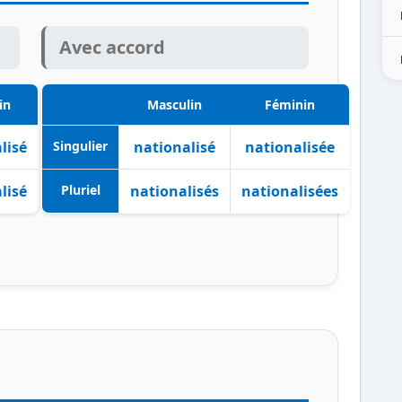
Avec accord
in
Masculin
Féminin
lisé
Singulier
nationalisé
nationalisée
lisé
Pluriel
nationalisés
nationalisées