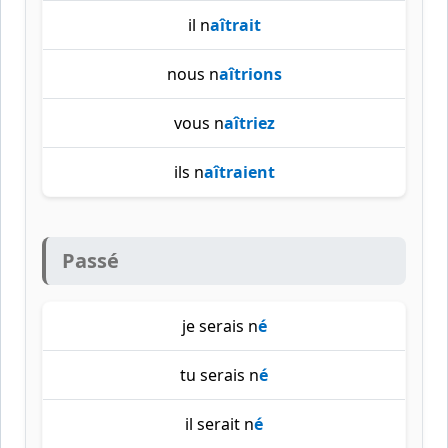
il n
aîtrait
nous n
aîtrions
vous n
aîtriez
ils n
aîtraient
Passé
je serais n
é
tu serais n
é
il serait n
é