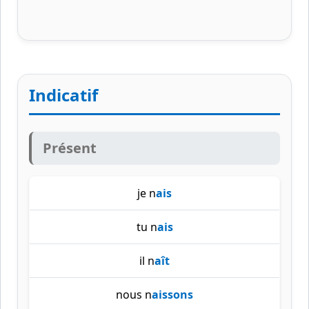
Indicatif
Présent
je n
ais
tu n
ais
il n
aît
nous n
aissons