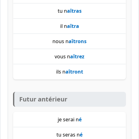
tu n
aîtras
il n
aîtra
nous n
aîtrons
vous n
aîtrez
ils n
aîtront
Futur antérieur
je serai n
é
tu seras n
é