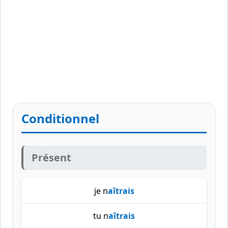
Conditionnel
Présent
je n
aîtrais
tu n
aîtrais