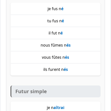
je fus n
é
tu fus n
é
il fut n
é
nous fûmes n
és
vous fûtes n
és
ils furent n
és
Futur simple
je n
aîtrai