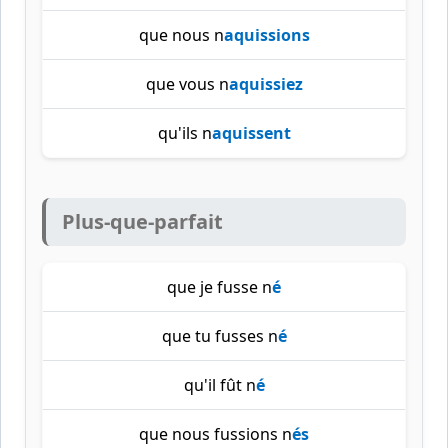
que nous n
aquissions
que vous n
aquissiez
qu'ils n
aquissent
Plus-que-parfait
que je fusse n
é
que tu fusses n
é
qu'il fût n
é
que nous fussions n
és