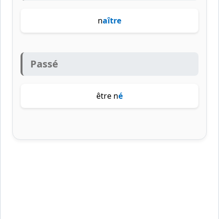
n
aître
Passé
être n
é