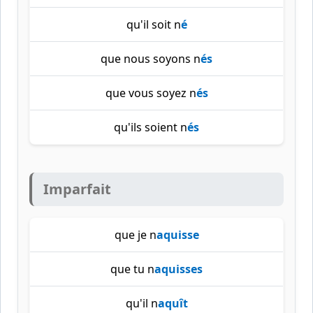
qu'il soit n
é
que nous soyons n
és
que vous soyez n
és
qu'ils soient n
és
Imparfait
que je n
aquisse
que tu n
aquisses
qu'il n
aquît