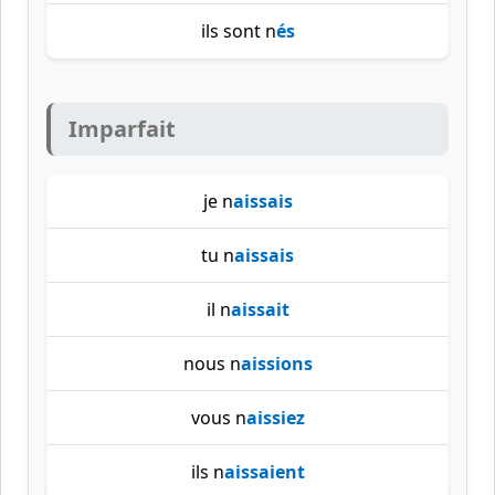
ils sont n
és
Imparfait
je n
aissais
tu n
aissais
il n
aissait
nous n
aissions
vous n
aissiez
ils n
aissaient