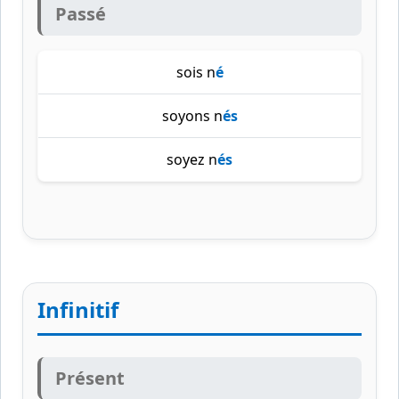
Passé
sois n
é
soyons n
és
soyez n
és
Infinitif
Présent