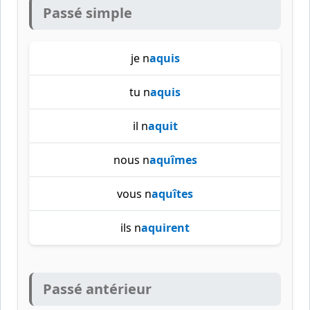
Passé simple
je n
aquis
tu n
aquis
il n
aquit
nous n
aquîmes
vous n
aquîtes
ils n
aquirent
Passé antérieur