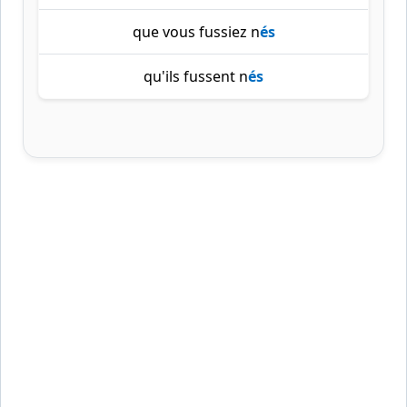
que vous fussiez n
és
qu'ils fussent n
és