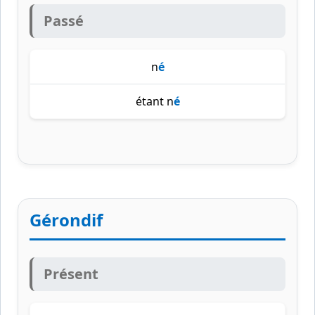
Passé
n
é
étant n
é
Gérondif
Présent