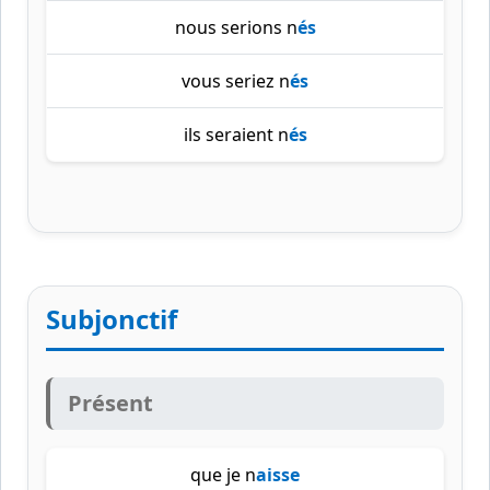
nous serions n
és
vous seriez n
és
ils seraient n
és
Subjonctif
Présent
que je n
aisse