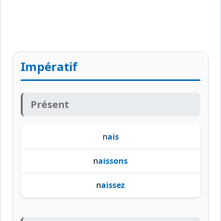
Impératif
Présent
n
ais
n
aissons
n
aissez