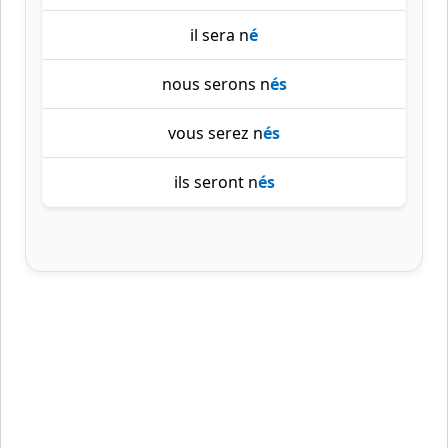
il sera n
é
nous serons n
és
vous serez n
és
ils seront n
és