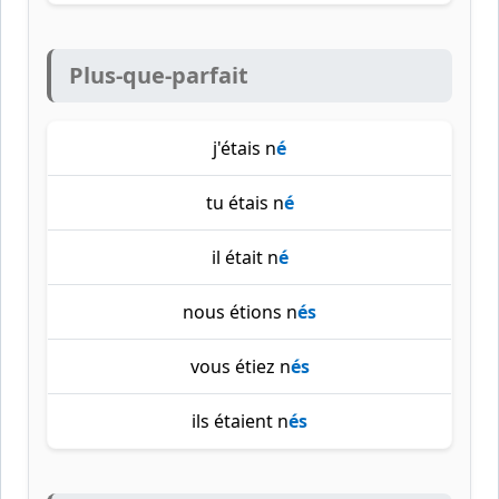
Plus-que-parfait
j'étais n
é
tu étais n
é
il était n
é
nous étions n
és
vous étiez n
és
ils étaient n
és