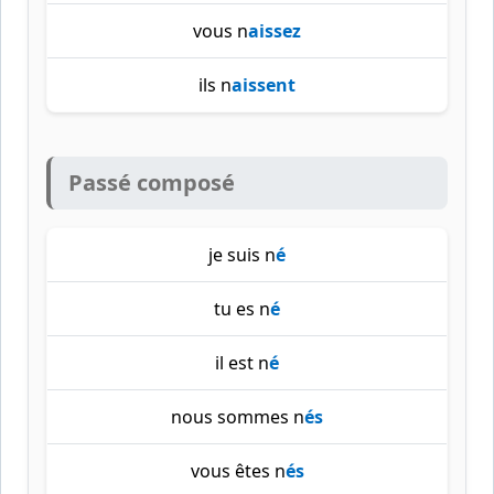
vous n
aissez
ils n
aissent
Passé composé
je suis n
é
tu es n
é
il est n
é
nous sommes n
és
vous êtes n
és