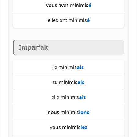
vous avez minimis
é
elles ont minimis
é
Imparfait
je minimis
ais
tu minimis
ais
elle minimis
ait
nous minimis
ions
vous minimis
iez