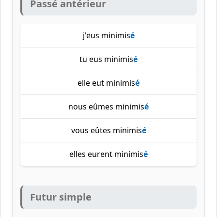
Passé antérieur
j'eus minimis
é
tu eus minimis
é
elle eut minimis
é
nous eûmes minimis
é
vous eûtes minimis
é
elles eurent minimis
é
Futur simple