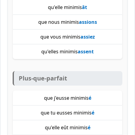
qu'elle minimis
ât
que nous minimis
assions
que vous minimis
assiez
qu'elles minimis
assent
Plus-que-parfait
que j'eusse minimis
é
que tu eusses minimis
é
qu'elle eût minimis
é