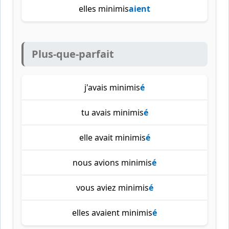
elles minimis
aient
Plus-que-parfait
j'avais minimis
é
tu avais minimis
é
elle avait minimis
é
nous avions minimis
é
vous aviez minimis
é
elles avaient minimis
é