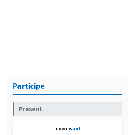
Participe
Présent
minimis
ant