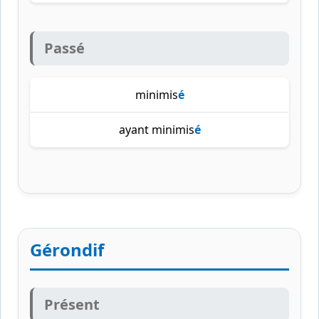
Passé
minimis
é
ayant minimis
é
Gérondif
Présent