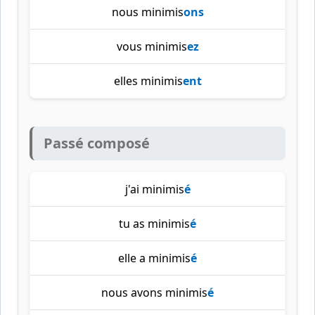
nous minimis
ons
vous minimis
ez
elles minimis
ent
Passé composé
j'ai minimis
é
tu as minimis
é
elle a minimis
é
nous avons minimis
é