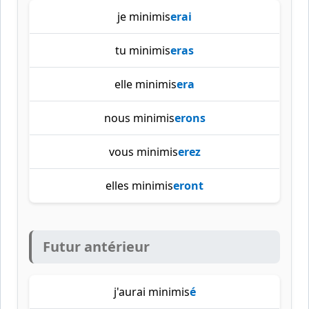
je minimis
erai
tu minimis
eras
elle minimis
era
nous minimis
erons
vous minimis
erez
elles minimis
eront
Futur antérieur
j'aurai minimis
é