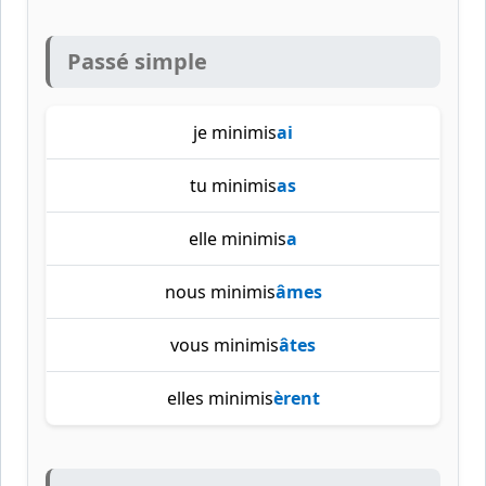
Passé simple
je minimis
ai
tu minimis
as
elle minimis
a
nous minimis
âmes
vous minimis
âtes
elles minimis
èrent