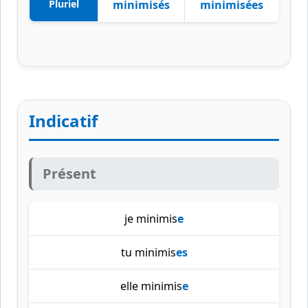
Pluriel
minimisés
minimisées
Indicatif
Présent
je minimis
e
tu minimis
es
elle minimis
e